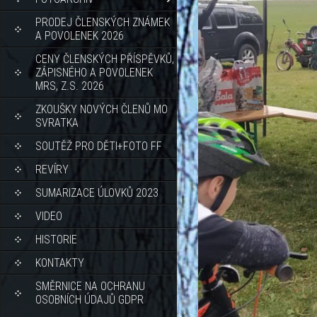
PRODEJ ČLENSKÝCH ZNÁMEK
A POVOLENEK 2026
CENY ČLENSKÝCH PŘÍSPĚVKŮ,
ZÁPISNÉHO A POVOLENEK
MRS, Z.S. 2026
ZKOUŠKY NOVÝCH ČLENŮ MO
SVRATKA
SOUTĚŽ PRO DĚTI+FOTO FF
REVÍRY
SUMARIZACE ÚLOVKŮ 2023
VIDEO
HISTORIE
KONTAKTY
SMĚRNICE NA OCHRANU
OSOBNÍCH ÚDAJŮ GDPR