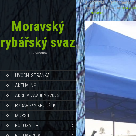
310901703_11402016969069
Published
11.10.2022
at
1124 × 20
←
Previous
Moravský
rybářský svaz
PS Svratka
ÚVODNÍ STRÁNKA
AKTUÁLNĚ
AKCE A ZÁVODY /2026
RYBÁŘSKÝ KROUŽEK
MORS II
FOTOGALERIE
FOTOARCHIV