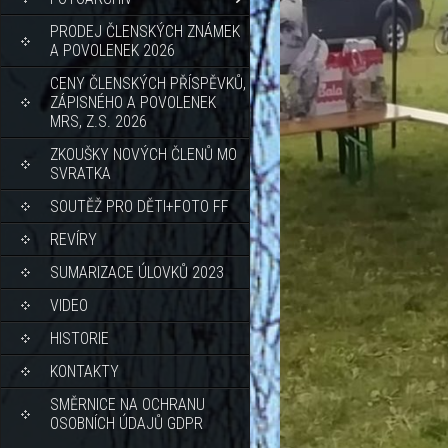
PRODEJ ČLENSKÝCH ZNÁMEK
A POVOLENEK 2026
CENY ČLENSKÝCH PŘÍSPĚVKŮ,
ZÁPISNÉHO A POVOLENEK
MRS, Z.S. 2026
ZKOUŠKY NOVÝCH ČLENŮ MO
SVRATKA
SOUTĚŽ PRO DĚTI+FOTO FF
REVÍRY
SUMARIZACE ÚLOVKŮ 2023
VIDEO
HISTORIE
KONTAKTY
SMĚRNICE NA OCHRANU
OSOBNÍCH ÚDAJŮ GDPR