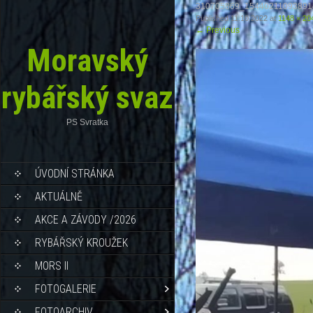
310705869_15440211093891
Published
11.10.2022
at
1148 × 20
←
Previous
Moravský
rybářský svaz
PS Svratka
ÚVODNÍ STRÁNKA
AKTUÁLNĚ
AKCE A ZÁVODY /2026
RYBÁŘSKÝ KROUŽEK
MORS II
FOTOGALERIE
FOTOARCHIV