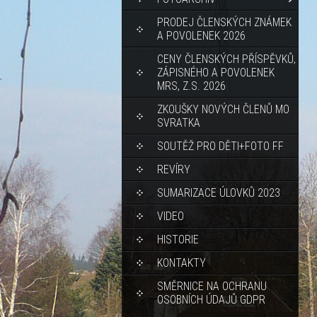
PRODEJ ČLENSKÝCH ZNÁMEK
A POVOLENEK 2026
CENY ČLENSKÝCH PŘÍSPĚVKŮ,
ZÁPISNÉHO A POVOLENEK
MRS, Z.S. 2026
ZKOUŠKY NOVÝCH ČLENŮ MO
SVRATKA
SOUTĚŽ PRO DĚTI+FOTO FF
REVÍRY
SUMARIZACE ÚLOVKŮ 2023
VIDEO
HISTORIE
KONTAKTY
SMĚRNICE NA OCHRANU
OSOBNÍCH ÚDAJŮ GDPR