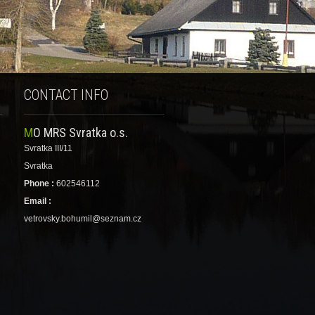
CONTACT INFO
MO MRS Svratka o.s.
Svratka III/11
Svratka
Phone :
602546112
Email :
vetrovsky.bohumil@seznam.cz