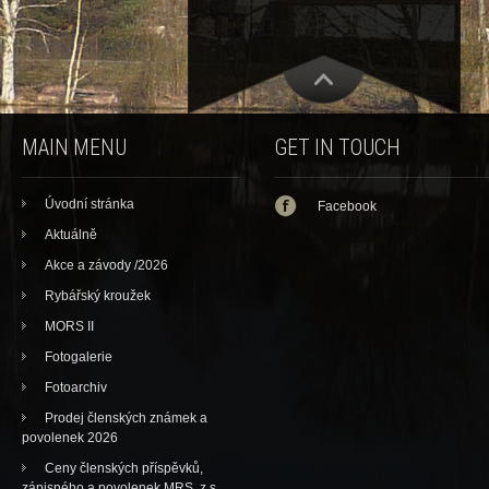
MAIN MENU
GET IN TOUCH
Úvodní stránka
Facebook
Aktuálně
Akce a závody /2026
Rybářský kroužek
MORS II
Fotogalerie
Fotoarchiv
Prodej členských známek a
povolenek 2026
Ceny členských příspěvků,
zápisného a povolenek MRS, z.s.