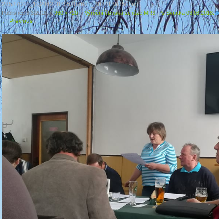
28537004_10204218805307681_2024188350_n
Published
3.3.2018
at
960 × 720
in
Výroční členská schůze MRS, Ps Svratka 03.03.2018.
←
Previous