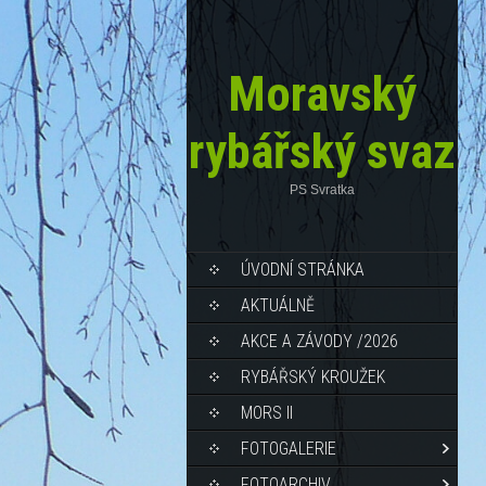
Moravský
rybářský svaz
PS Svratka
ÚVODNÍ STRÁNKA
AKTUÁLNĚ
AKCE A ZÁVODY /2026
RYBÁŘSKÝ KROUŽEK
MORS II
FOTOGALERIE
FOTOARCHIV