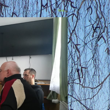
Next
→