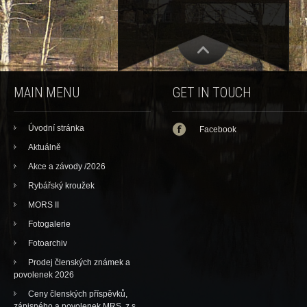
MAIN MENU
GET IN TOUCH
Úvodní stránka
Facebook
Aktuálně
Akce a závody /2026
Rybářský kroužek
MORS II
Fotogalerie
Fotoarchiv
Prodej členských známek a
povolenek 2026
Ceny členských příspěvků,
zápisného a povolenek MRS, z.s.