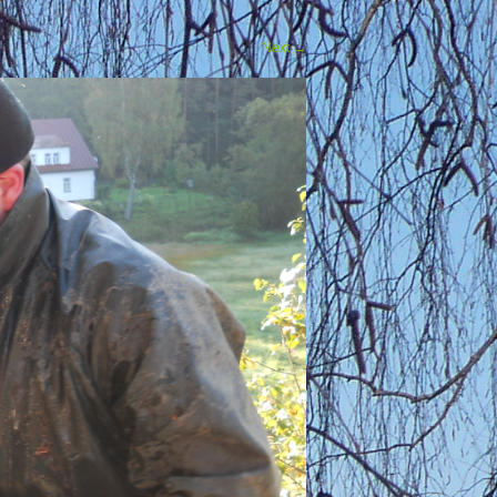
Next
→