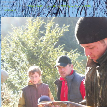
DSCN0250
Published
13.9.2014
at
3264 × 2448
in
Výlov Milovy 2012 Výlov Chochol 2010
←
Previous