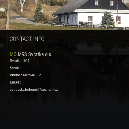
CONTACT INFO
MO MRS Svratka o.s.
Svratka III/11
Svratka
Phone :
602546112
Email :
vetrovsky.bohumil@seznam.cz