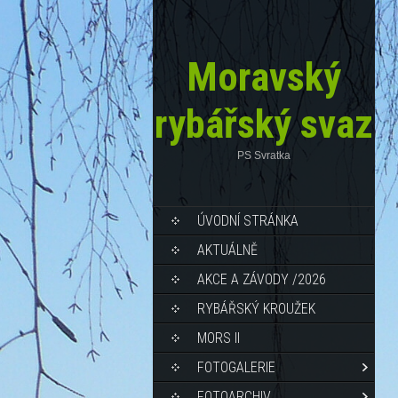
Moravský
rybářský svaz
PS Svratka
ÚVODNÍ STRÁNKA
AKTUÁLNĚ
AKCE A ZÁVODY /2026
RYBÁŘSKÝ KROUŽEK
MORS II
FOTOGALERIE
FOTOARCHIV