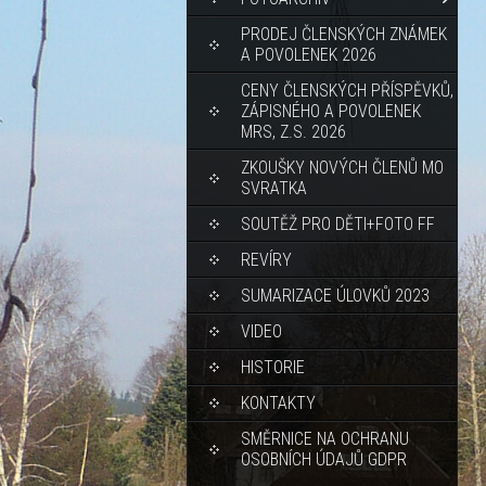
PRODEJ ČLENSKÝCH ZNÁMEK
A POVOLENEK 2026
CENY ČLENSKÝCH PŘÍSPĚVKŮ,
ZÁPISNÉHO A POVOLENEK
MRS, Z.S. 2026
ZKOUŠKY NOVÝCH ČLENŮ MO
SVRATKA
SOUTĚŽ PRO DĚTI+FOTO FF
REVÍRY
SUMARIZACE ÚLOVKŮ 2023
VIDEO
HISTORIE
KONTAKTY
SMĚRNICE NA OCHRANU
OSOBNÍCH ÚDAJŮ GDPR