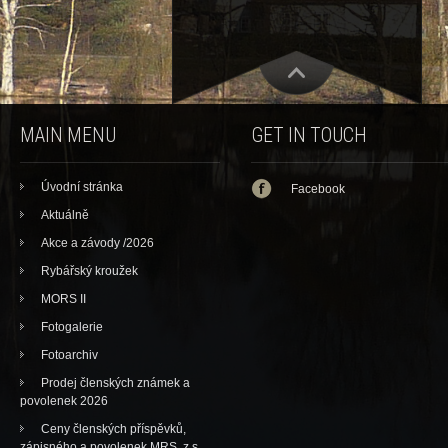
MAIN MENU
GET IN TOUCH
Úvodní stránka
Facebook
Aktuálně
Akce a závody /2026
Rybářský kroužek
MORS II
Fotogalerie
Fotoarchiv
Prodej členských známek a
povolenek 2026
Ceny členských příspěvků,
zápisného a povolenek MRS, z.s.