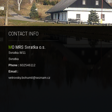
CONTACT INFO
MO MRS Svratka o.s.
Svratka III/11
Svratka
Phone :
602546112
Email :
vetrovsky.bohumil@seznam.cz