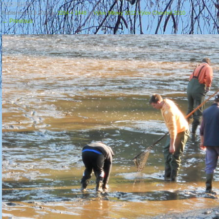
DSCN0222
Published
13.9.2014
at
3264 × 2448
in
Výlov Milovy 2012 Výlov Chochol 2010
←
Previous