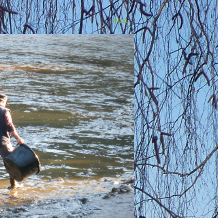
Next
→