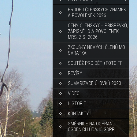
PRODEJ ČLENSKÝCH ZNÁMEK
A POVOLENEK 2026
CENY ČLENSKÝCH PŘÍSPĚVKŮ,
ZÁPISNÉHO A POVOLENEK
MRS, Z.S. 2026
ZKOUŠKY NOVÝCH ČLENŮ MO
SVRATKA
SOUTĚŽ PRO DĚTI+FOTO FF
REVÍRY
SUMARIZACE ÚLOVKŮ 2023
VIDEO
HISTORIE
KONTAKTY
SMĚRNICE NA OCHRANU
OSOBNÍCH ÚDAJŮ GDPR