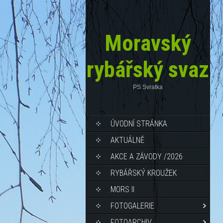
Moravský
rybářský svaz
PS Svratka
ÚVODNÍ STRÁNKA
AKTUÁLNĚ
AKCE A ZÁVODY /2026
RYBÁŘSKÝ KROUŽEK
MORS II
FOTOGALERIE
FOTOARCHIV