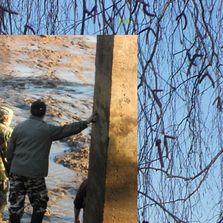
Next
→