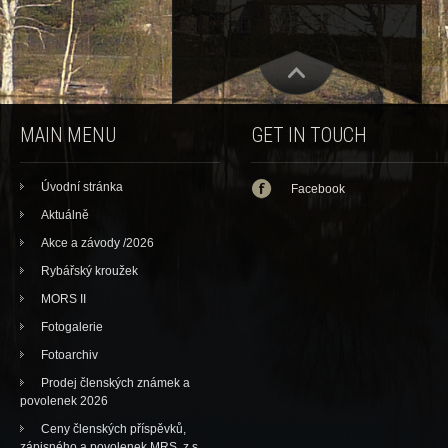
MAIN MENU
GET IN TOUCH
Úvodní stránka
Facebook
Aktuálně
Akce a závody /2026
Rybářský kroužek
MORS II
Fotogalerie
Fotoarchiv
Prodej členských známek a
povolenek 2026
Ceny členských příspěvků,
zápisného a povolenek MRS, z.s.