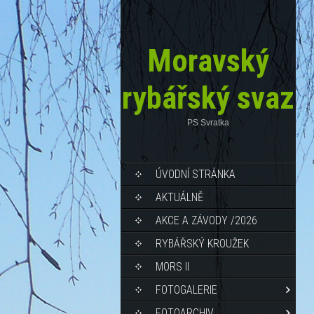
Moravský
rybářský svaz
PS Svratka
ÚVODNÍ STRÁNKA
AKTUÁLNĚ
AKCE A ZÁVODY /2026
RYBÁŘSKÝ KROUŽEK
MORS II
FOTOGALERIE
FOTOARCHIV