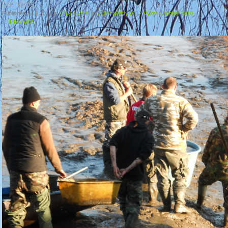
DSCN0203
Published
13.9.2014
at
3264 × 2448
in
Výlov Milovy 2012 Výlov Chochol 2010
←
Previous