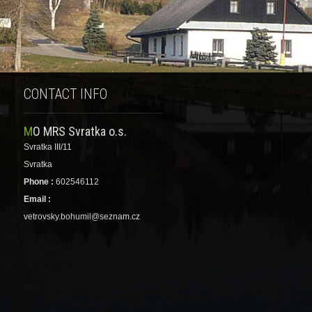
CONTACT INFO
MO MRS Svratka o.s.
Svratka III/11
Svratka
Phone :
602546112
Email :
vetrovsky.bohumil@seznam.cz