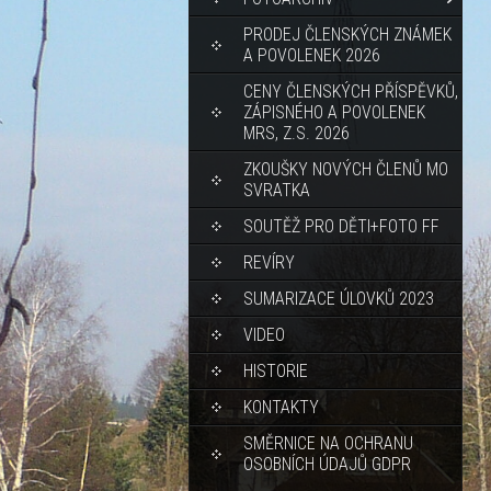
PRODEJ ČLENSKÝCH ZNÁMEK
A POVOLENEK 2026
CENY ČLENSKÝCH PŘÍSPĚVKŮ,
ZÁPISNÉHO A POVOLENEK
MRS, Z.S. 2026
ZKOUŠKY NOVÝCH ČLENŮ MO
SVRATKA
SOUTĚŽ PRO DĚTI+FOTO FF
REVÍRY
SUMARIZACE ÚLOVKŮ 2023
VIDEO
HISTORIE
KONTAKTY
SMĚRNICE NA OCHRANU
OSOBNÍCH ÚDAJŮ GDPR