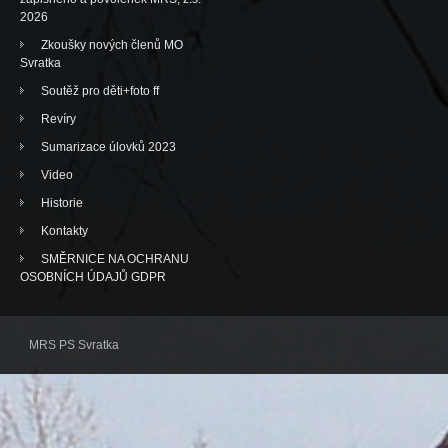
2026
Zkoušky nových členů MO
Svratka
Soutěž pro děti+foto ff
Revíry
Sumarizace úlovků 2023
Video
Historie
Kontakty
SMĚRNICE NA OCHRANU
OSOBNÍCH ÚDAJŮ GDPR
MRS PS Svratka