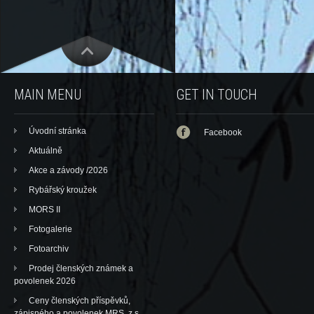
MAIN MENU
GET IN TOUCH
Úvodní stránka
Facebook
Aktuálně
Akce a závody /2026
Rybářský kroužek
MORS II
Fotogalerie
Fotoarchiv
Prodej členských známek a
povolenek 2026
Ceny členských příspěvků,
zápisného a povolenek MRS, z.s.