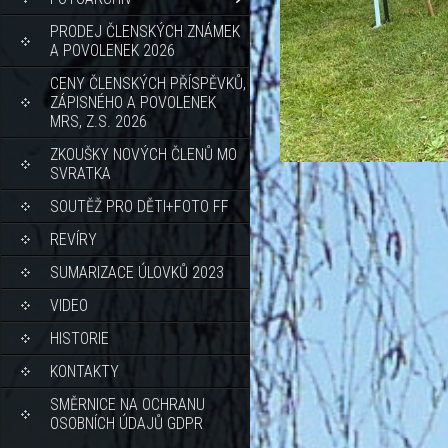
PRODEJ ČLENSKÝCH ZNÁMEK
A POVOLENEK 2026
CENY ČLENSKÝCH PŘÍSPĚVKŮ,
ZÁPISNÉHO A POVOLENEK
MRS, Z.S. 2026
ZKOUŠKY NOVÝCH ČLENŮ MO
SVRATKA
SOUTĚŽ PRO DĚTI+FOTO FF
REVÍRY
SUMARIZACE ÚLOVKŮ 2023
VIDEO
HISTORIE
KONTAKTY
SMĚRNICE NA OCHRANU
OSOBNÍCH ÚDAJŮ GDPR