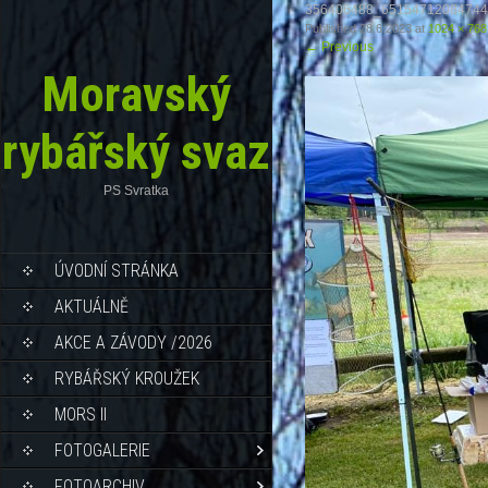
356406488_65154712084744
Published
28.6.2023
at
1024 × 768
←
Previous
Moravský
rybářský svaz
PS Svratka
ÚVODNÍ STRÁNKA
AKTUÁLNĚ
AKCE A ZÁVODY /2026
RYBÁŘSKÝ KROUŽEK
MORS II
FOTOGALERIE
FOTOARCHIV