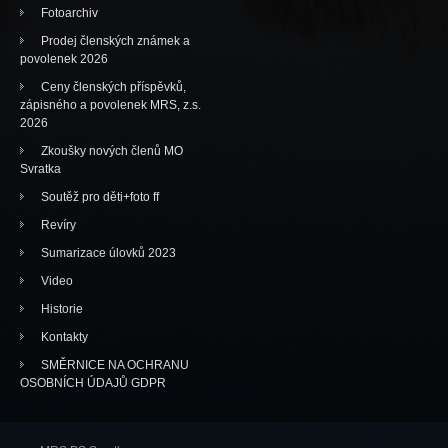
Fotoarchiv
Prodej členských známek a
povolenek 2026
Ceny členských příspěvků,
zápisného a povolenek MRS, z.s.
2026
Zkoušky nových členů MO
Svratka
Soutěž pro děti+foto ff
Revíry
Sumarizace úlovků 2023
Video
Historie
Kontakty
SMĚRNICE NA OCHRANU
OSOBNÍCH ÚDAJŮ GDPR