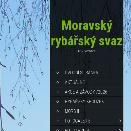
Moravský
rybářský svaz
PS Svratka
ÚVODNÍ STRÁNKA
AKTUÁLNĚ
AKCE A ZÁVODY /2026
RYBÁŘSKÝ KROUŽEK
MORS II
FOTOGALERIE
FOTOARCHIV