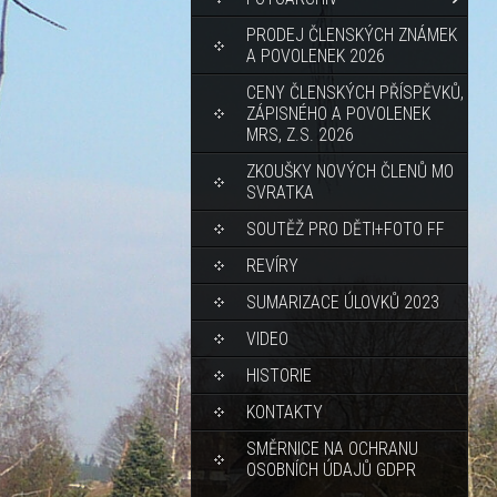
PRODEJ ČLENSKÝCH ZNÁMEK
A POVOLENEK 2026
CENY ČLENSKÝCH PŘÍSPĚVKŮ,
ZÁPISNÉHO A POVOLENEK
MRS, Z.S. 2026
ZKOUŠKY NOVÝCH ČLENŮ MO
SVRATKA
SOUTĚŽ PRO DĚTI+FOTO FF
REVÍRY
SUMARIZACE ÚLOVKŮ 2023
VIDEO
HISTORIE
KONTAKTY
SMĚRNICE NA OCHRANU
OSOBNÍCH ÚDAJŮ GDPR