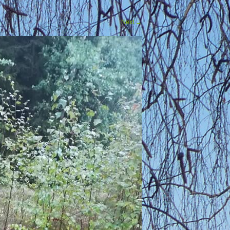
Next
→