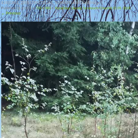
41931863_290927691736261_5169828249882066944_n
Published
16.9.2018
at
720 × 960
in
Rybářské závody Svratouch-Chochol 15.09. 2018.
←
Previous