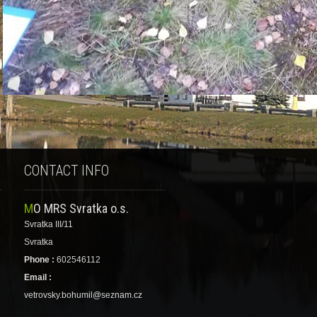
CONTACT INFO
MO MRS Svratka o.s.
Svratka III/11
Svratka
Phone :
602546112
Email :
vetrovsky.bohumil@seznam.cz