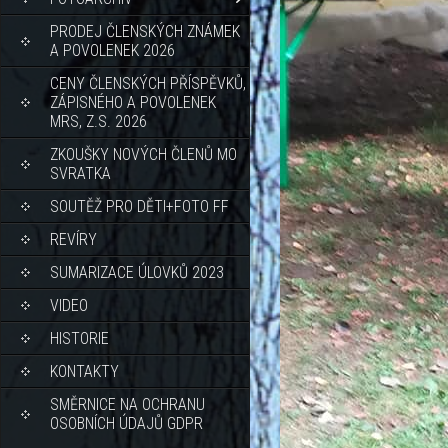
PRODEJ ČLENSKÝCH ZNÁMEK
A POVOLENEK 2026
CENY ČLENSKÝCH PŘÍSPĚVKŮ,
ZÁPISNÉHO A POVOLENEK
MRS, Z.S. 2026
ZKOUŠKY NOVÝCH ČLENŮ MO
SVRATKA
SOUTĚŽ PRO DĚTI+FOTO FF
REVÍRY
SUMARIZACE ÚLOVKŮ 2023
VIDEO
HISTORIE
KONTAKTY
SMĚRNICE NA OCHRANU
OSOBNÍCH ÚDAJŮ GDPR