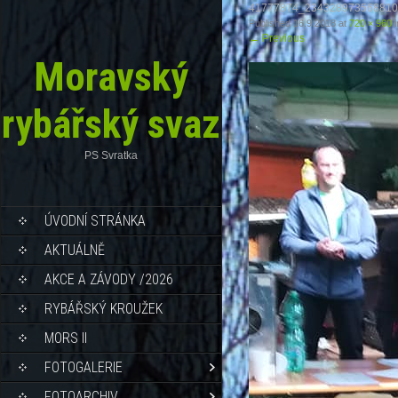
41777874_234328973568810
Published
16.9.2018
at
720 × 960
i
←
Previous
Moravský
rybářský svaz
PS Svratka
ÚVODNÍ STRÁNKA
AKTUÁLNĚ
AKCE A ZÁVODY /2026
RYBÁŘSKÝ KROUŽEK
MORS II
FOTOGALERIE
FOTOARCHIV