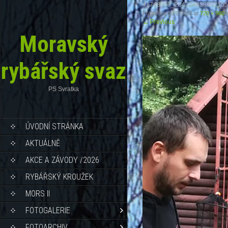
41748603_234328858902155
Published
16.9.2018
at
720 × 960
i
←
Previous
Moravský
rybářský svaz
PS Svratka
ÚVODNÍ STRÁNKA
AKTUÁLNĚ
AKCE A ZÁVODY /2026
RYBÁŘSKÝ KROUŽEK
MORS II
FOTOGALERIE
FOTOARCHIV