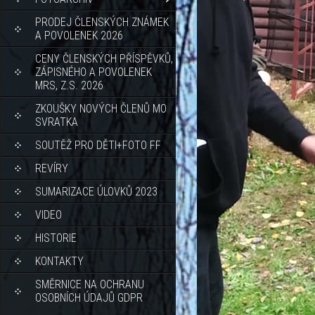
PRODEJ ČLENSKÝCH ZNÁMEK
A POVOLENEK 2026
CENY ČLENSKÝCH PŘÍSPĚVKŮ,
ZÁPISNÉHO A POVOLENEK
MRS, Z.S. 2026
ZKOUŠKY NOVÝCH ČLENŮ MO
SVRATKA
SOUTĚŽ PRO DĚTI+FOTO FF
REVÍRY
SUMARIZACE ÚLOVKŮ 2023
VIDEO
HISTORIE
KONTAKTY
SMĚRNICE NA OCHRANU
OSOBNÍCH ÚDAJŮ GDPR