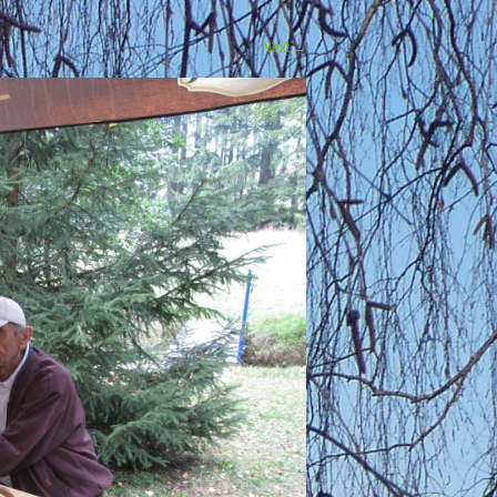
Next
→