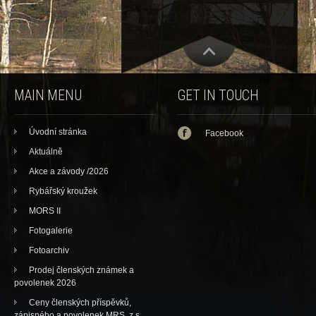
MAIN MENU
GET IN TOUCH
Úvodní stránka
Facebook
Aktuálně
Akce a závody /2026
Rybářský kroužek
MORS II
Fotogalerie
Fotoarchiv
Prodej členských známek a
povolenek 2026
Ceny členských příspěvků,
zápisného a povolenek MRS, z.s.