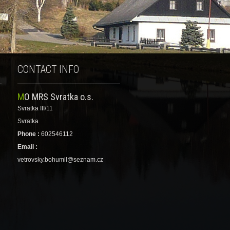
CONTACT INFO
MO MRS Svratka o.s.
Svratka III/11
Svratka
Phone :
602546112
Email :
vetrovsky.bohumil@seznam.cz