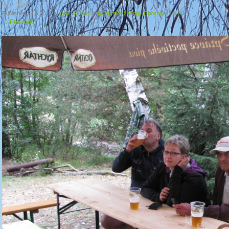
img_5025
Published
21.9.2016
at
3456 × 2592
in
Rybářské závody Chochol 17.9 2016
←
Previous