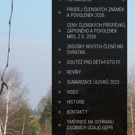
PRODEJ ČLENSKÝCH ZNÁMEK
A POVOLENEK 2026
CENY ČLENSKÝCH PŘÍSPĚVKŮ,
ZÁPISNÉHO A POVOLENEK
MRS, Z.S. 2026
ZKOUŠKY NOVÝCH ČLENŮ MO
SVRATKA
SOUTĚŽ PRO DĚTI+FOTO FF
REVÍRY
SUMARIZACE ÚLOVKŮ 2023
VIDEO
HISTORIE
KONTAKTY
SMĚRNICE NA OCHRANU
OSOBNÍCH ÚDAJŮ GDPR