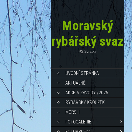
Moravský
rybářský svaz
PS Svratka
ÚVODNÍ STRÁNKA
AKTUÁLNĚ
AKCE A ZÁVODY /2026
RYBÁŘSKÝ KROUŽEK
MORS II
FOTOGALERIE
FOTOARCHIV