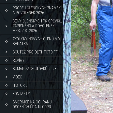
PRODEJ ČLENSKÝCH ZNÁMEK
A POVOLENEK 2026
CENY ČLENSKÝCH PŘÍSPĚVKŮ,
ZÁPISNÉHO A POVOLENEK
MRS, Z.S. 2026
ZKOUŠKY NOVÝCH ČLENŮ MO
SVRATKA
SOUTĚŽ PRO DĚTI+FOTO FF
REVÍRY
SUMARIZACE ÚLOVKŮ 2023
VIDEO
HISTORIE
KONTAKTY
SMĚRNICE NA OCHRANU
OSOBNÍCH ÚDAJŮ GDPR