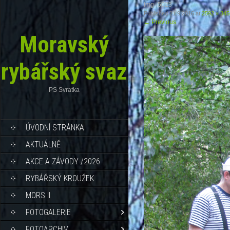
img_5023
Published
21.9.2016
at
2592 × 345
←
Previous
Moravský
rybářský svaz
PS Svratka
ÚVODNÍ STRÁNKA
AKTUÁLNĚ
AKCE A ZÁVODY /2026
RYBÁŘSKÝ KROUŽEK
MORS II
FOTOGALERIE
FOTOARCHIV