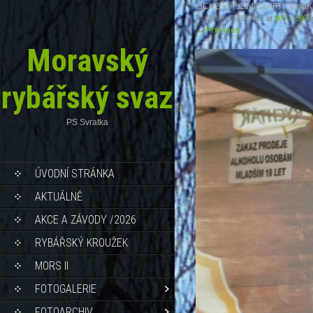
I3CK2FrcTc1tMICeXFTt_wwd
Published
16.8.2017
at
887 × 597
i
←
Previous
Moravský
rybářský svaz
PS Svratka
ÚVODNÍ STRÁNKA
AKTUÁLNĚ
AKCE A ZÁVODY /2026
RYBÁŘSKÝ KROUŽEK
MORS II
FOTOGALERIE
FOTOARCHIV