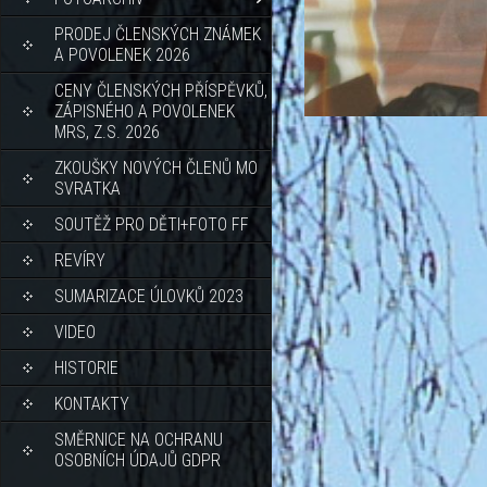
PRODEJ ČLENSKÝCH ZNÁMEK
A POVOLENEK 2026
CENY ČLENSKÝCH PŘÍSPĚVKŮ,
ZÁPISNÉHO A POVOLENEK
MRS, Z.S. 2026
ZKOUŠKY NOVÝCH ČLENŮ MO
SVRATKA
SOUTĚŽ PRO DĚTI+FOTO FF
REVÍRY
SUMARIZACE ÚLOVKŮ 2023
VIDEO
HISTORIE
KONTAKTY
SMĚRNICE NA OCHRANU
OSOBNÍCH ÚDAJŮ GDPR