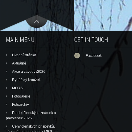
MAIN MENU
GET IN TOUCH
Úvodní stránka
Facebook
Aktuálně
Akce a závody /2026
Rybářský kroužek
MORS II
Fotogalerie
Fotoarchiv
Prodej členských známek a
povolenek 2026
Ceny členských příspěvků,
zápisného a povolenek MRS, z.s.