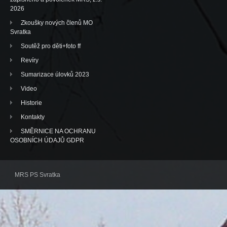
2026
Zkoušky nových členů MO
Svratka
Soutěž pro děti+foto ff
Revíry
Sumarizace úlovků 2023
Video
Historie
Kontakty
SMĚRNICE NA OCHRANU
OSOBNÍCH ÚDAJŮ GDPR
MRS PS Svratka