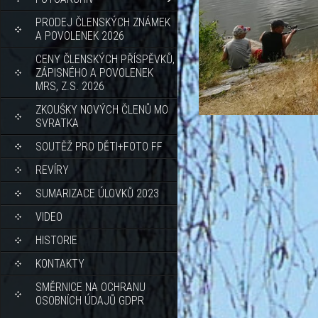
PRODEJ ČLENSKÝCH ZNÁMEK
A POVOLENEK 2026
CENY ČLENSKÝCH PŘÍSPĚVKŮ,
ZÁPISNÉHO A POVOLENEK
MRS, Z.S. 2026
ZKOUŠKY NOVÝCH ČLENŮ MO
SVRATKA
SOUTĚŽ PRO DĚTI+FOTO FF
REVÍRY
SUMARIZACE ÚLOVKŮ 2023
VIDEO
HISTORIE
KONTAKTY
SMĚRNICE NA OCHRANU
OSOBNÍCH ÚDAJŮ GDPR