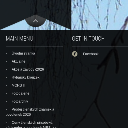
MAIN MENU
GET IN TOUCH
Úvodní stránka
Facebook
Aktuálně
Akce a závody /2026
Rybářský kroužek
MORS II
Fotogalerie
Fotoarchiv
Prodej členských známek a
povolenek 2026
Ceny členských příspěvků,
zápisného a povolenek MRS, z.s.