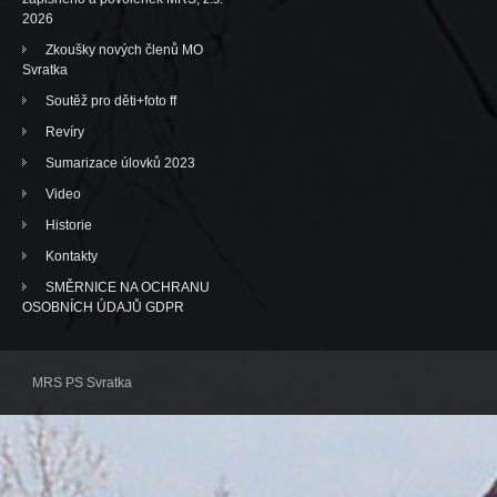
2026
Zkoušky nových členů MO
Svratka
Soutěž pro děti+foto ff
Revíry
Sumarizace úlovků 2023
Video
Historie
Kontakty
SMĚRNICE NA OCHRANU
OSOBNÍCH ÚDAJŮ GDPR
MRS PS Svratka