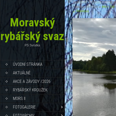
39261509_265652670825858
Published
15.8.2018
at
960 × 720
i
←
Previous
Moravský
rybářský svaz
PS Svratka
ÚVODNÍ STRÁNKA
AKTUÁLNĚ
AKCE A ZÁVODY /2026
RYBÁŘSKÝ KROUŽEK
MORS II
FOTOGALERIE
FOTOARCHIV