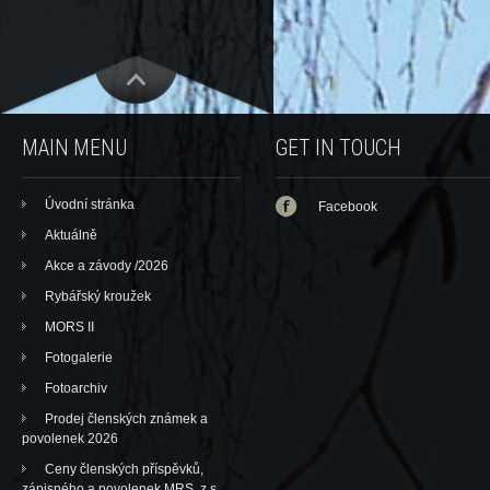
MAIN MENU
GET IN TOUCH
Úvodní stránka
Facebook
Aktuálně
Akce a závody /2026
Rybářský kroužek
MORS II
Fotogalerie
Fotoarchiv
Prodej členských známek a
povolenek 2026
Ceny členských příspěvků,
zápisného a povolenek MRS, z.s.