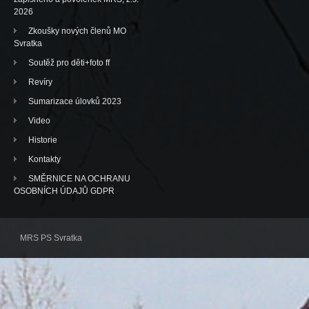
2026
Zkoušky nových členů MO
Svratka
Soutěž pro děti+foto ff
Revíry
Sumarizace úlovků 2023
Video
Historie
Kontakty
SMĚRNICE NA OCHRANU
OSOBNÍCH ÚDAJŮ GDPR
MRS PS Svratka