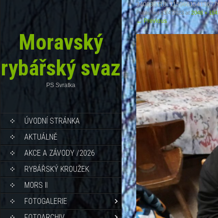
340836118_11596615413677
Published
13.4.2023
at
2048 × 154
←
Previous
Moravský
rybářský svaz
PS Svratka
ÚVODNÍ STRÁNKA
AKTUÁLNĚ
AKCE A ZÁVODY /2026
RYBÁŘSKÝ KROUŽEK
MORS II
FOTOGALERIE
FOTOARCHIV