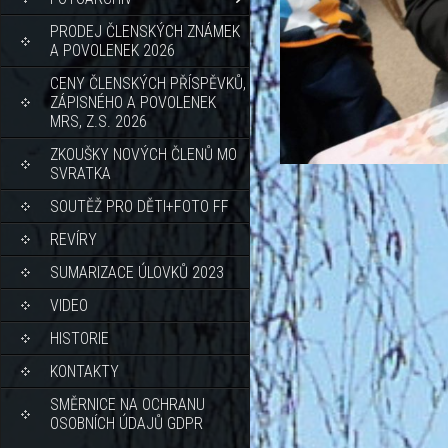
PRODEJ ČLENSKÝCH ZNÁMEK
A POVOLENEK 2026
CENY ČLENSKÝCH PŘÍSPĚVKŮ,
ZÁPISNÉHO A POVOLENEK
MRS, Z.S. 2026
ZKOUŠKY NOVÝCH ČLENŮ MO
SVRATKA
SOUTĚŽ PRO DĚTI+FOTO FF
REVÍRY
SUMARIZACE ÚLOVKŮ 2023
VIDEO
HISTORIE
KONTAKTY
SMĚRNICE NA OCHRANU
OSOBNÍCH ÚDAJŮ GDPR