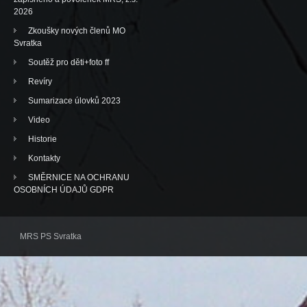
2026
Zkoušky nových členů MO
Svratka
Soutěž pro děti+foto ff
Revíry
Sumarizace úlovků 2023
Video
Historie
Kontakty
SMĚRNICE NA OCHRANU
OSOBNÍCH ÚDAJŮ GDPR
MRS PS Svratka