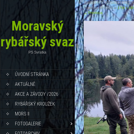
306596745_6006481748677
Published
18.9.2022
at
1734 × 130
←
Previous
Moravský
rybářský svaz
PS Svratka
ÚVODNÍ STRÁNKA
AKTUÁLNĚ
AKCE A ZÁVODY /2026
RYBÁŘSKÝ KROUŽEK
MORS II
FOTOGALERIE
FOTOARCHIV