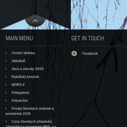
MAIN MENU
GET IN TOUCH
Úvodní stránka
Facebook
Aktuálně
Akce a závody /2026
Rybářský kroužek
MORS II
Fotogalerie
Fotoarchiv
Prodej členských známek a
povolenek 2026
Ceny členských příspěvků,
zápisného a povolenek MRS, z.s.