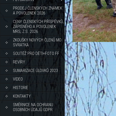
PRODEJ ČLENSKÝCH ZNÁMEK
A POVOLENEK 2026
CENY ČLENSKÝCH PŘÍSPĚVKŮ,
ZÁPISNÉHO A POVOLENEK
MRS, Z.S. 2026
ZKOUŠKY NOVÝCH ČLENŮ MO
SVRATKA
SOUTĚŽ PRO DĚTI+FOTO FF
REVÍRY
SUMARIZACE ÚLOVKŮ 2023
VIDEO
HISTORIE
KONTAKTY
SMĚRNICE NA OCHRANU
OSOBNÍCH ÚDAJŮ GDPR