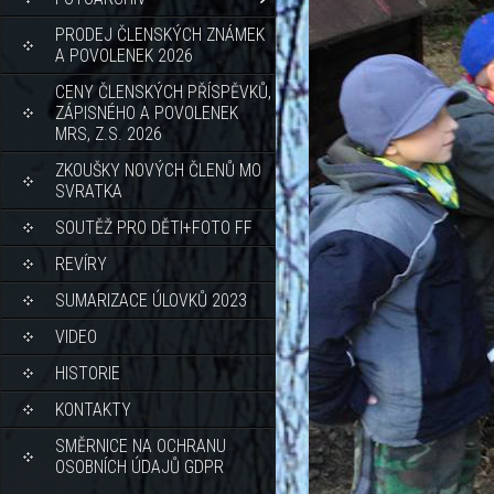
PRODEJ ČLENSKÝCH ZNÁMEK
A POVOLENEK 2026
CENY ČLENSKÝCH PŘÍSPĚVKŮ,
ZÁPISNÉHO A POVOLENEK
MRS, Z.S. 2026
ZKOUŠKY NOVÝCH ČLENŮ MO
SVRATKA
SOUTĚŽ PRO DĚTI+FOTO FF
REVÍRY
SUMARIZACE ÚLOVKŮ 2023
VIDEO
HISTORIE
KONTAKTY
SMĚRNICE NA OCHRANU
OSOBNÍCH ÚDAJŮ GDPR