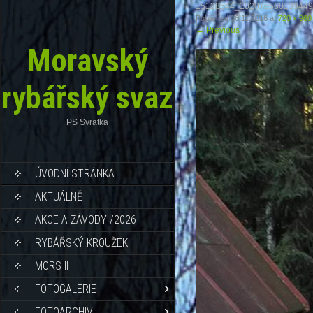
15128544_102076560139449
Published
16.11.2016
at
720 × 960
←
Previous
Moravský
rybářský svaz
PS Svratka
ÚVODNÍ STRÁNKA
AKTUÁLNĚ
AKCE A ZÁVODY /2026
RYBÁŘSKÝ KROUŽEK
MORS II
FOTOGALERIE
FOTOARCHIV