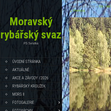
15057786_102076559962645
Published
16.11.2016
at
720 × 960
←
Previous
Moravský
rybářský svaz
PS Svratka
ÚVODNÍ STRÁNKA
AKTUÁLNĚ
AKCE A ZÁVODY /2026
RYBÁŘSKÝ KROUŽEK
MORS II
FOTOGALERIE
FOTOARCHIV