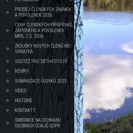
PRODEJ ČLENSKÝCH ZNÁMEK
A POVOLENEK 2026
CENY ČLENSKÝCH PŘÍSPĚVKŮ,
ZÁPISNÉHO A POVOLENEK
MRS, Z.S. 2026
ZKOUŠKY NOVÝCH ČLENŮ MO
SVRATKA
SOUTĚŽ PRO DĚTI+FOTO FF
REVÍRY
SUMARIZACE ÚLOVKŮ 2023
VIDEO
HISTORIE
KONTAKTY
SMĚRNICE NA OCHRANU
OSOBNÍCH ÚDAJŮ GDPR