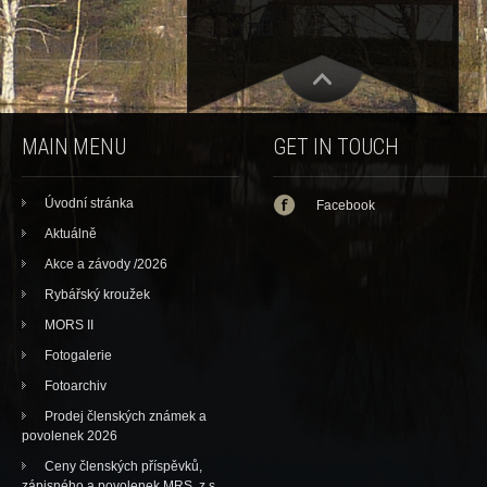
MAIN MENU
GET IN TOUCH
Úvodní stránka
Facebook
Aktuálně
Akce a závody /2026
Rybářský kroužek
MORS II
Fotogalerie
Fotoarchiv
Prodej členských známek a
povolenek 2026
Ceny členských příspěvků,
zápisného a povolenek MRS, z.s.