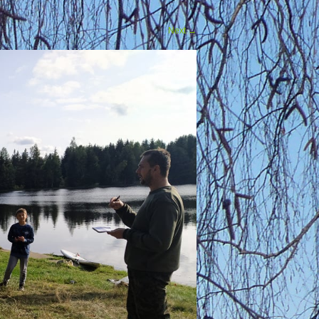
Next
→