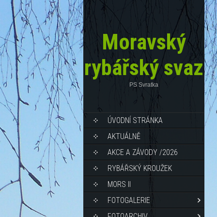
Moravský
rybářský svaz
PS Svratka
ÚVODNÍ STRÁNKA
AKTUÁLNĚ
AKCE A ZÁVODY /2026
RYBÁŘSKÝ KROUŽEK
MORS II
FOTOGALERIE
FOTOARCHIV