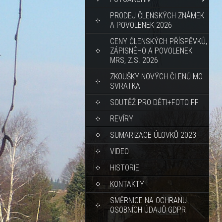
PRODEJ ČLENSKÝCH ZNÁMEK
A POVOLENEK 2026
CENY ČLENSKÝCH PŘÍSPĚVKŮ,
ZÁPISNÉHO A POVOLENEK
MRS, Z.S. 2026
ZKOUŠKY NOVÝCH ČLENŮ MO
SVRATKA
SOUTĚŽ PRO DĚTI+FOTO FF
REVÍRY
SUMARIZACE ÚLOVKŮ 2023
VIDEO
HISTORIE
KONTAKTY
SMĚRNICE NA OCHRANU
OSOBNÍCH ÚDAJŮ GDPR