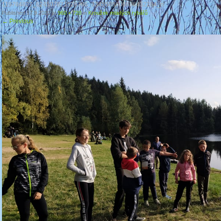
119784827_624507821529766_3345586606886432284_n
Published
17.9.2020
at
960 × 720
in
Kroužek mladých rybářů
←
Previous