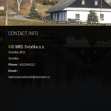
CONTACT INFO
MO MRS Svratka o.s.
Svratka III/11
Svratka
Phone :
602546112
Email :
vetrovsky.bohumil@seznam.cz