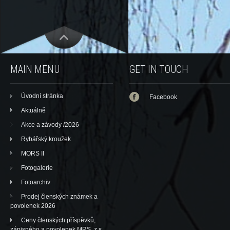
MAIN MENU
GET IN TOUCH
Úvodní stránka
Facebook
Aktuálně
Akce a závody /2026
Rybářský kroužek
MORS II
Fotogalerie
Fotoarchiv
Prodej členských známek a
povolenek 2026
Ceny členských příspěvků,
zápisného a povolenek MRS, z.s.