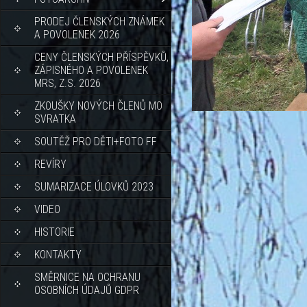
PRODEJ ČLENSKÝCH ZNÁMEK
A POVOLENEK 2026
CENY ČLENSKÝCH PŘÍSPĚVKŮ,
ZÁPISNÉHO A POVOLENEK
MRS, Z.S. 2026
ZKOUŠKY NOVÝCH ČLENŮ MO
SVRATKA
SOUTĚŽ PRO DĚTI+FOTO FF
REVÍRY
SUMARIZACE ÚLOVKŮ 2023
VIDEO
HISTORIE
KONTAKTY
SMĚRNICE NA OCHRANU
OSOBNÍCH ÚDAJŮ GDPR