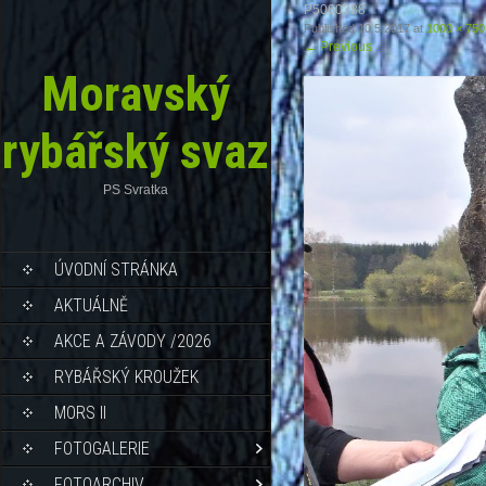
P5060388
Published
10.5.2017
at
1000 × 750
←
Previous
Moravský
rybářský svaz
PS Svratka
ÚVODNÍ STRÁNKA
AKTUÁLNĚ
AKCE A ZÁVODY /2026
RYBÁŘSKÝ KROUŽEK
MORS II
FOTOGALERIE
FOTOARCHIV