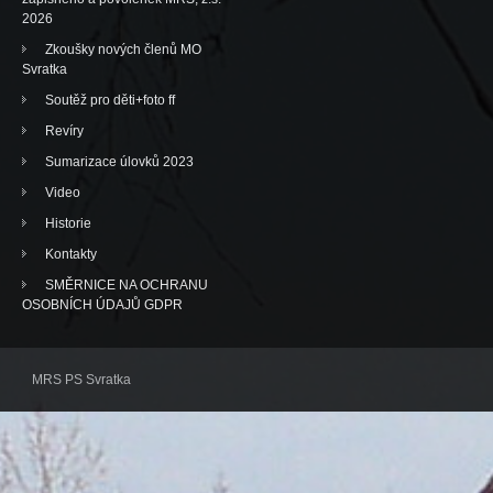
2026
Zkoušky nových členů MO
Svratka
Soutěž pro děti+foto ff
Revíry
Sumarizace úlovků 2023
Video
Historie
Kontakty
SMĚRNICE NA OCHRANU
OSOBNÍCH ÚDAJŮ GDPR
MRS PS Svratka