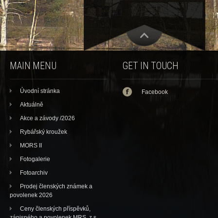
MAIN MENU
GET IN TOUCH
Úvodní stránka
Facebook
Aktuálně
Akce a závody /2026
Rybářský kroužek
MORS II
Fotogalerie
Fotoarchiv
Prodej členských známek a
povolenek 2026
Ceny členských příspěvků,
zápisného a povolenek MRS, z.s.