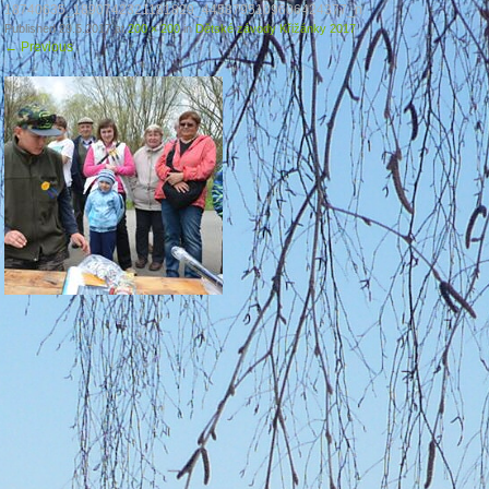
18740635_1890742321181829_4458795109606424377_n
Published
29.5.2017
at
200 × 200
in
Dětské závody Křižánky 2017
←
Previous