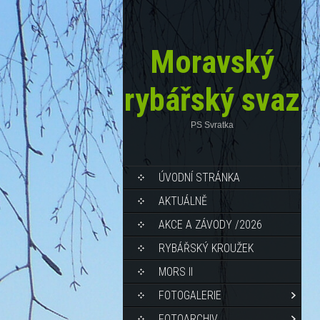
Moravský
rybářský svaz
PS Svratka
ÚVODNÍ STRÁNKA
AKTUÁLNĚ
AKCE A ZÁVODY /2026
RYBÁŘSKÝ KROUŽEK
MORS II
FOTOGALERIE
FOTOARCHIV