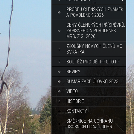
PRODEJ ČLENSKÝCH ZNÁMEK
A POVOLENEK 2026
CENY ČLENSKÝCH PŘÍSPĚVKŮ,
ZÁPISNÉHO A POVOLENEK
MRS, Z.S. 2026
ZKOUŠKY NOVÝCH ČLENŮ MO
SVRATKA
SOUTĚŽ PRO DĚTI+FOTO FF
REVÍRY
SUMARIZACE ÚLOVKŮ 2023
VIDEO
HISTORIE
KONTAKTY
SMĚRNICE NA OCHRANU
OSOBNÍCH ÚDAJŮ GDPR