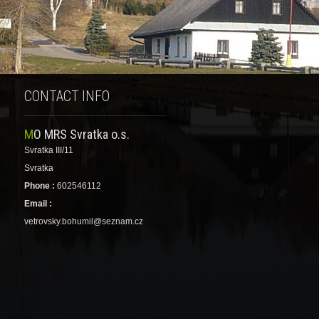
CONTACT INFO
MO MRS Svratka o.s.
Svratka III/11
Svratka
Phone :
602546112
Email :
vetrovsky.bohumil@seznam.cz