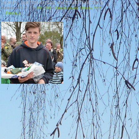
18699871_1890733834516011_8942593863735946570_n
Published
29.5.2017
at
200 × 200
in
Dětské závody Křižánky 2017
←
Previous