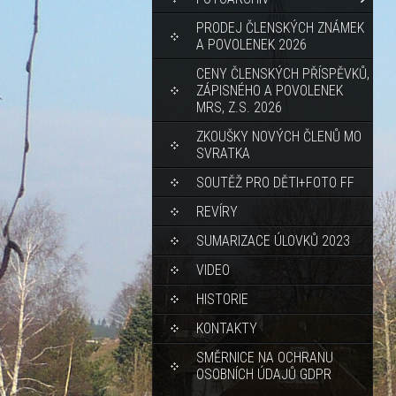
PRODEJ ČLENSKÝCH ZNÁMEK
A POVOLENEK 2026
CENY ČLENSKÝCH PŘÍSPĚVKŮ,
ZÁPISNÉHO A POVOLENEK
MRS, Z.S. 2026
ZKOUŠKY NOVÝCH ČLENŮ MO
SVRATKA
SOUTĚŽ PRO DĚTI+FOTO FF
REVÍRY
SUMARIZACE ÚLOVKŮ 2023
VIDEO
HISTORIE
KONTAKTY
SMĚRNICE NA OCHRANU
OSOBNÍCH ÚDAJŮ GDPR