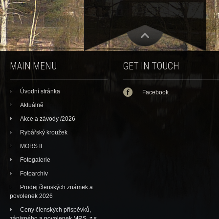
MAIN MENU
GET IN TOUCH
Úvodní stránka
Facebook
Aktuálně
Akce a závody /2026
Rybářský kroužek
MORS II
Fotogalerie
Fotoarchiv
Prodej členských známek a
povolenek 2026
Ceny členských příspěvků,
zápisného a povolenek MRS, z.s.