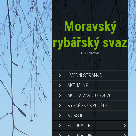
Moravský
rybářský svaz
PS Svratka
ÚVODNÍ STRÁNKA
AKTUÁLNĚ
AKCE A ZÁVODY /2026
RYBÁŘSKÝ KROUŽEK
MORS II
FOTOGALERIE
FOTOARCHIV