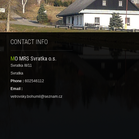
CONTACT INFO
MO MRS Svratka o.s.
Svratka III/11
Svratka
Phone :
602546112
Email :
vetrovsky.bohumil@seznam.cz