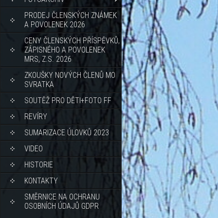
PRODEJ ČLENSKÝCH ZNÁMEK
A POVOLENEK 2026
CENY ČLENSKÝCH PŘÍSPĚVKŮ,
ZÁPISNÉHO A POVOLENEK
MRS, Z.S. 2026
ZKOUŠKY NOVÝCH ČLENŮ MO
SVRATKA
SOUTĚŽ PRO DĚTI+FOTO FF
REVÍRY
SUMARIZACE ÚLOVKŮ 2023
VIDEO
HISTORIE
KONTAKTY
SMĚRNICE NA OCHRANU
OSOBNÍCH ÚDAJŮ GDPR