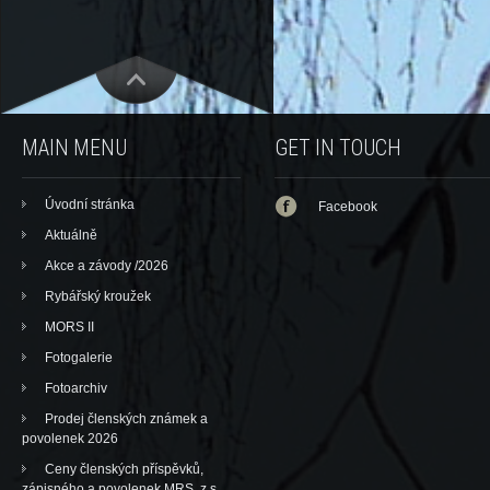
MAIN MENU
GET IN TOUCH
Úvodní stránka
Facebook
Aktuálně
Akce a závody /2026
Rybářský kroužek
MORS II
Fotogalerie
Fotoarchiv
Prodej členských známek a
povolenek 2026
Ceny členských příspěvků,
zápisného a povolenek MRS, z.s.