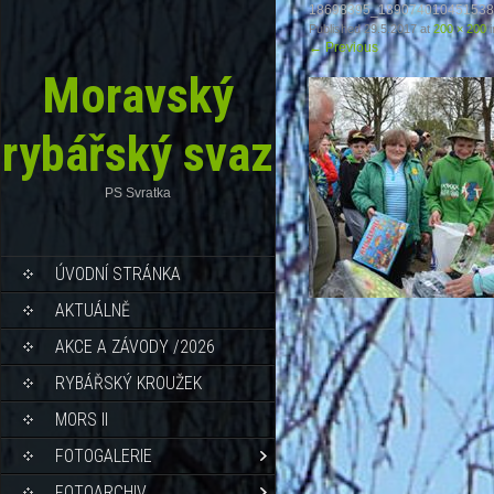
18698395_189074010451538
Published
29.5.2017
at
200 × 200
i
←
Previous
Moravský
rybářský svaz
PS Svratka
ÚVODNÍ STRÁNKA
AKTUÁLNĚ
AKCE A ZÁVODY /2026
RYBÁŘSKÝ KROUŽEK
MORS II
FOTOGALERIE
FOTOARCHIV