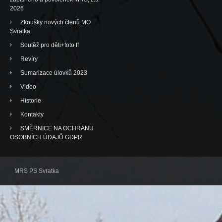
2026
Zkoušky nových členů MO
Svratka
Soutěž pro děti+foto ff
Revíry
Sumarizace úlovků 2023
Video
Historie
Kontakty
SMĚRNICE NA OCHRANU
OSOBNÍCH ÚDAJŮ GDPR
MRS PS Svratka