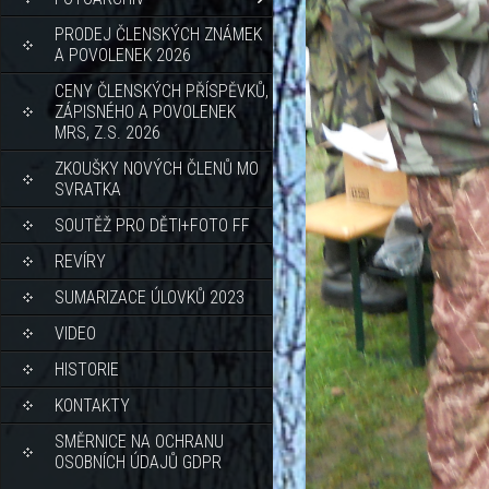
PRODEJ ČLENSKÝCH ZNÁMEK
A POVOLENEK 2026
CENY ČLENSKÝCH PŘÍSPĚVKŮ,
ZÁPISNÉHO A POVOLENEK
MRS, Z.S. 2026
ZKOUŠKY NOVÝCH ČLENŮ MO
SVRATKA
SOUTĚŽ PRO DĚTI+FOTO FF
REVÍRY
SUMARIZACE ÚLOVKŮ 2023
VIDEO
HISTORIE
KONTAKTY
SMĚRNICE NA OCHRANU
OSOBNÍCH ÚDAJŮ GDPR