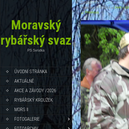
DSCN3751
Published
27.11.2014
at
2448 × 32
←
Previous
Moravský
rybářský svaz
PS Svratka
ÚVODNÍ STRÁNKA
AKTUÁLNĚ
AKCE A ZÁVODY /2026
RYBÁŘSKÝ KROUŽEK
MORS II
FOTOGALERIE
FOTOARCHIV