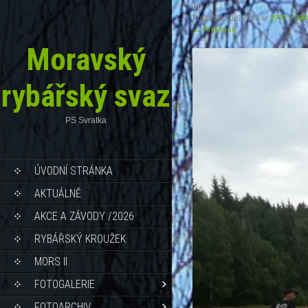
bty
Published
11.6.2018
at
2976 × 396
←
Previous
Moravský
rybářský svaz
PS Svratka
ÚVODNÍ STRÁNKA
AKTUÁLNĚ
AKCE A ZÁVODY /2026
RYBÁŘSKÝ KROUŽEK
MORS II
FOTOGALERIE
FOTOARCHIV