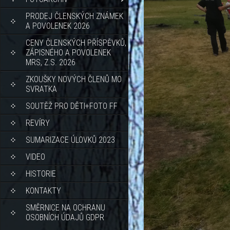
PRODEJ ČLENSKÝCH ZNÁMEK
A POVOLENEK 2026
CENY ČLENSKÝCH PŘÍSPĚVKŮ,
ZÁPISNÉHO A POVOLENEK
MRS, Z.S. 2026
ZKOUŠKY NOVÝCH ČLENŮ MO
SVRATKA
SOUTĚŽ PRO DĚTI+FOTO FF
REVÍRY
SUMARIZACE ÚLOVKŮ 2023
VIDEO
HISTORIE
KONTAKTY
SMĚRNICE NA OCHRANU
OSOBNÍCH ÚDAJŮ GDPR