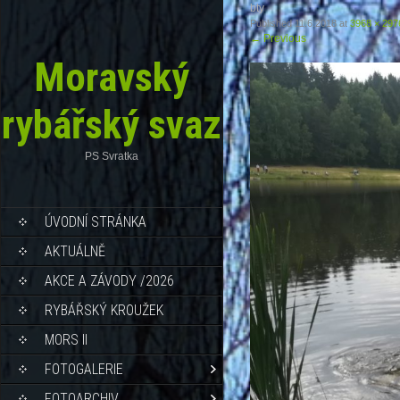
bty
Published
11.6.2018
at
3968 × 297
←
Previous
Moravský
rybářský svaz
PS Svratka
ÚVODNÍ STRÁNKA
AKTUÁLNĚ
AKCE A ZÁVODY /2026
RYBÁŘSKÝ KROUŽEK
MORS II
FOTOGALERIE
FOTOARCHIV