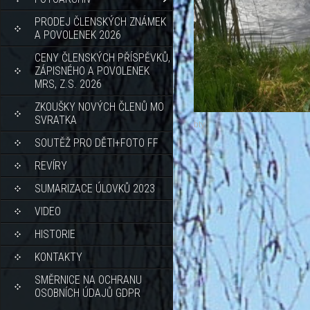
PRODEJ ČLENSKÝCH ZNÁMEK
A POVOLENEK 2026
CENY ČLENSKÝCH PŘÍSPĚVKŮ,
ZÁPISNÉHO A POVOLENEK
MRS, Z.S. 2026
ZKOUŠKY NOVÝCH ČLENŮ MO
SVRATKA
bty
SOUTĚŽ PRO DĚTI+FOTO FF
REVÍRY
SUMARIZACE ÚLOVKŮ 2023
VIDEO
HISTORIE
KONTAKTY
SMĚRNICE NA OCHRANU
OSOBNÍCH ÚDAJŮ GDPR