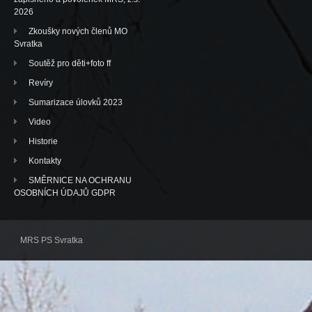
2026
Zkoušky nových členů MO
Svratka
Soutěž pro děti+foto ff
Revíry
Sumarizace úlovků 2023
Video
Historie
Kontakty
SMĚRNICE NA OCHRANU
OSOBNÍCH ÚDAJŮ GDPR
MRS PS Svratka