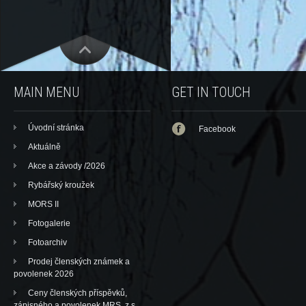
MAIN MENU
GET IN TOUCH
Úvodní stránka
Facebook
Aktuálně
Akce a závody /2026
Rybářský kroužek
MORS II
Fotogalerie
Fotoarchiv
Prodej členských známek a
povolenek 2026
Ceny členských příspěvků,
zápisného a povolenek MRS, z.s.