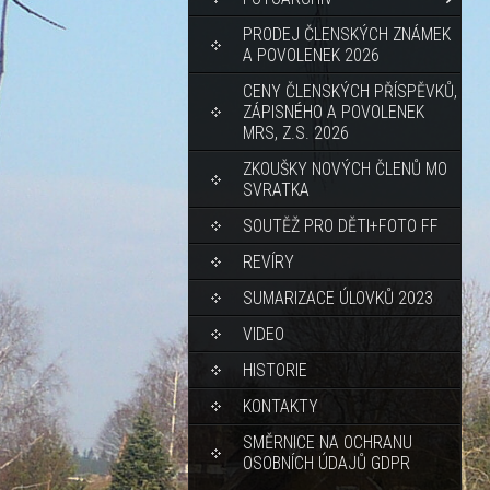
PRODEJ ČLENSKÝCH ZNÁMEK
A POVOLENEK 2026
CENY ČLENSKÝCH PŘÍSPĚVKŮ,
ZÁPISNÉHO A POVOLENEK
MRS, Z.S. 2026
ZKOUŠKY NOVÝCH ČLENŮ MO
SVRATKA
SOUTĚŽ PRO DĚTI+FOTO FF
REVÍRY
SUMARIZACE ÚLOVKŮ 2023
VIDEO
HISTORIE
KONTAKTY
SMĚRNICE NA OCHRANU
OSOBNÍCH ÚDAJŮ GDPR