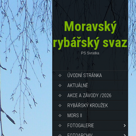
Moravský
rybářský svaz
PS Svratka
ÚVODNÍ STRÁNKA
AKTUÁLNĚ
AKCE A ZÁVODY /2026
RYBÁŘSKÝ KROUŽEK
MORS II
FOTOGALERIE
FOTOARCHIV