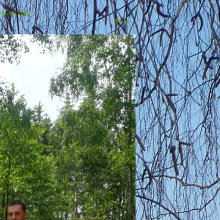
09. 06. 2018.
Next
→