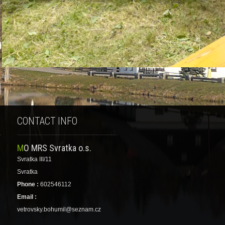
bdr
CONTACT INFO
MO MRS Svratka o.s.
Svratka III/11
Svratka
Phone :
602546112
Email :
vetrovsky.bohumil@seznam.cz