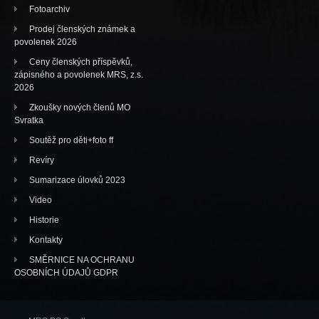
Fotoarchiv
Prodej členských známek a
povolenek 2026
Ceny členských příspěvků,
zápisného a povolenek MRS, z.s.
2026
Zkoušky nových členů MO
Svratka
Soutěž pro děti+foto ff
Revíry
Sumarizace úlovků 2023
Video
Historie
Kontakty
SMĚRNICE NA OCHRANU
OSOBNÍCH ÚDAJŮ GDPR