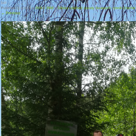
bdr
Published
11.6.2018
at
2976 × 3968
in
Dětské rybářské závody Svratouch- rybník Chochol 
←
Previous