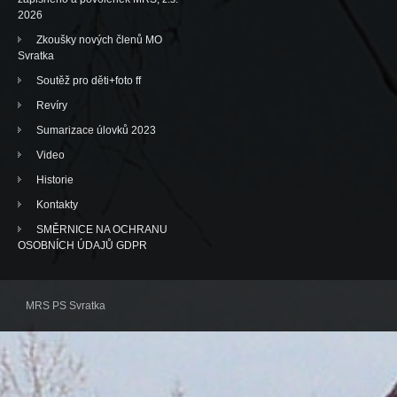
2026
Zkoušky nových členů MO
Svratka
Soutěž pro děti+foto ff
Revíry
Sumarizace úlovků 2023
Video
Historie
Kontakty
SMĚRNICE NA OCHRANU
OSOBNÍCH ÚDAJŮ GDPR
MRS PS Svratka