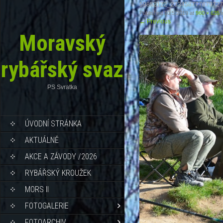
59852122_23345877767972
Published
10.5.2019
at
960 × 635
i
←
Previous
Moravský
rybářský svaz
PS Svratka
ÚVODNÍ STRÁNKA
AKTUÁLNĚ
AKCE A ZÁVODY /2026
RYBÁŘSKÝ KROUŽEK
MORS II
FOTOGALERIE
FOTOARCHIV