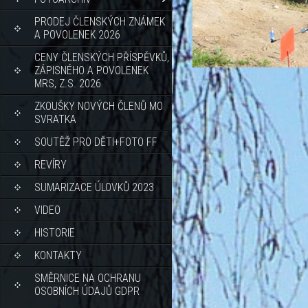
PRODEJ ČLENSKÝCH ZNÁMEK
A POVOLENEK 2026
CENY ČLENSKÝCH PŘÍSPĚVKŮ,
ZÁPISNÉHO A POVOLENEK
MRS, Z.S. 2026
ZKOUŠKY NOVÝCH ČLENŮ MO
SVRATKA
SOUTĚŽ PRO DĚTI+FOTO FF
REVÍRY
SUMARIZACE ÚLOVKŮ 2023
VIDEO
HISTORIE
KONTAKTY
SMĚRNICE NA OCHRANU
OSOBNÍCH ÚDAJŮ GDPR