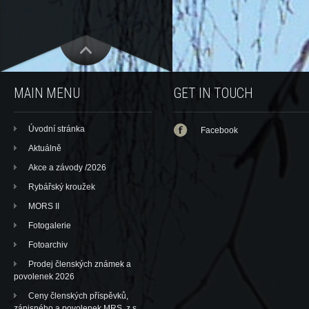
MAIN MENU
GET IN TOUCH
Úvodní stránka
Facebook
Aktuálně
Akce a závody /2026
Rybářský kroužek
MORS II
Fotogalerie
Fotoarchiv
Prodej členských známek a
povolenek 2026
Ceny členských příspěvků,
zápisného a povolenek MRS, z.s.