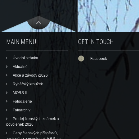
MAIN MENU
GET IN TOUCH
Úvodní stránka
Facebook
Aktuálně
Akce a závody /2026
Rybářský kroužek
MORS II
Fotogalerie
Fotoarchiv
Prodej členských známek a
povolenek 2026
Ceny členských příspěvků,
zápisného a povolenek MRS, z.s.