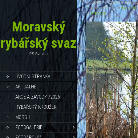
59782068_23345885101305
Published
10.5.2019
at
960 × 635
i
←
Previous
Moravský
rybářský svaz
PS Svratka
ÚVODNÍ STRÁNKA
AKTUÁLNĚ
AKCE A ZÁVODY /2026
RYBÁŘSKÝ KROUŽEK
MORS II
FOTOGALERIE
FOTOARCHIV