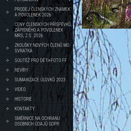
PRODEJ ČLENSKÝCH ZNÁMEK
A POVOLENEK 2026
CENY ČLENSKÝCH PŘÍSPĚVKŮ,
ZÁPISNÉHO A POVOLENEK
MRS, Z.S. 2026
ZKOUŠKY NOVÝCH ČLENŮ MO
SVRATKA
SOUTĚŽ PRO DĚTI+FOTO FF
REVÍRY
SUMARIZACE ÚLOVKŮ 2023
VIDEO
HISTORIE
KONTAKTY
SMĚRNICE NA OCHRANU
OSOBNÍCH ÚDAJŮ GDPR