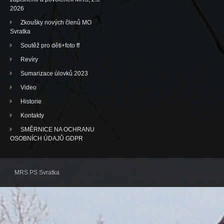
2026
Zkoušky nových členů MO
Svratka
Soutěž pro děti+foto ff
Revíry
Sumarizace úlovků 2023
Video
Historie
Kontakty
SMĚRNICE NA OCHRANU
OSOBNÍCH ÚDAJŮ GDPR
MRS PS Svratka