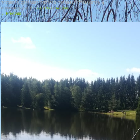
70739986_2385688391527236_7638844217791348736_n
Published
25.9.2019
at
720 × 960
in
Aktuálně
←
Previous