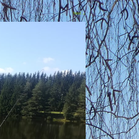
Next
→