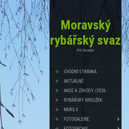
Moravský
rybářský svaz
PS Svratka
ÚVODNÍ STRÁNKA
AKTUÁLNĚ
AKCE A ZÁVODY /2026
RYBÁŘSKÝ KROUŽEK
MORS II
FOTOGALERIE
FOTOARCHIV