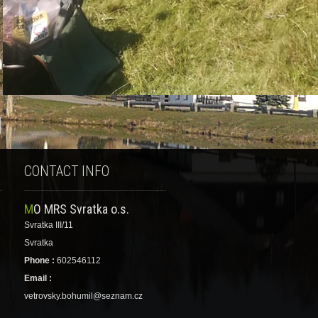
CONTACT INFO
MO MRS Svratka o.s.
Svratka III/11
Svratka
Phone :
602546112
Email :
vetrovsky.bohumil@seznam.cz