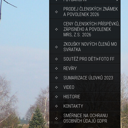
PRODEJ ČLENSKÝCH ZNÁMEK
A POVOLENEK 2026
CENY ČLENSKÝCH PŘÍSPĚVKŮ,
ZÁPISNÉHO A POVOLENEK
MRS, Z.S. 2026
ZKOUŠKY NOVÝCH ČLENŮ MO
SVRATKA
SOUTĚŽ PRO DĚTI+FOTO FF
REVÍRY
SUMARIZACE ÚLOVKŮ 2023
VIDEO
HISTORIE
KONTAKTY
SMĚRNICE NA OCHRANU
OSOBNÍCH ÚDAJŮ GDPR