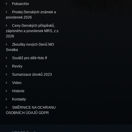
Fotoarchiv
Prodej členských známek a
povolenek 2026
Ceny členských příspěvků,
zápisného a povolenek MRS, z.s.
2026
Zkoušky nových členů MO
Svratka
Soutěž pro děti+foto ff
Revíry
Sumarizace úlovků 2023
Video
Historie
Kontakty
SMĚRNICE NA OCHRANU
OSOBNÍCH ÚDAJŮ GDPR