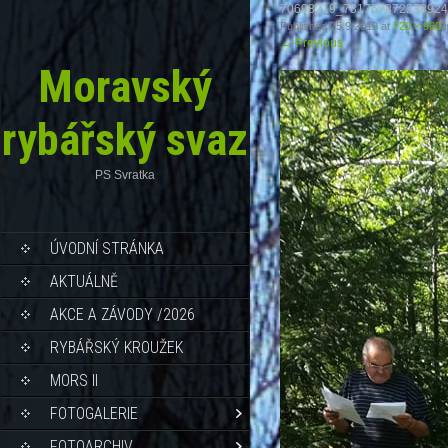
70698219_781767872238924
Published
25.9.2019
at
720 × 960
i
←
Previous
Moravský
rybářský svaz
PS Svratka
ÚVODNÍ STRÁNKA
AKTUÁLNĚ
AKCE A ZÁVODY /2026
RYBÁŘSKÝ KROUŽEK
MORS II
FOTOGALERIE
FOTOARCHIV