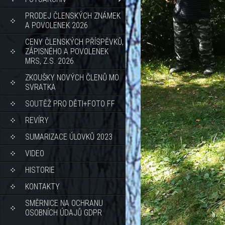
PRODEJ ČLENSKÝCH ZNÁMEK
A POVOLENEK 2026
CENY ČLENSKÝCH PŘÍSPĚVKŮ,
ZÁPISNÉHO A POVOLENEK
MRS, Z.S. 2026
ZKOUŠKY NOVÝCH ČLENŮ MO
SVRATKA
SOUTĚŽ PRO DĚTI+FOTO FF
REVÍRY
SUMARIZACE ÚLOVKŮ 2023
VIDEO
HISTORIE
KONTAKTY
SMĚRNICE NA OCHRANU
OSOBNÍCH ÚDAJŮ GDPR