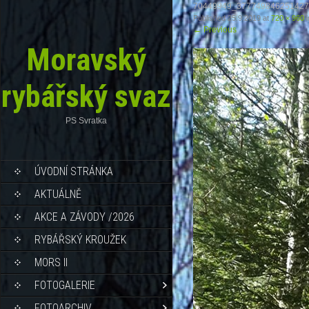
70449949_377749846251427
Published
25.9.2019
at
720 × 960
i
←
Previous
Moravský
rybářský svaz
PS Svratka
ÚVODNÍ STRÁNKA
AKTUÁLNĚ
AKCE A ZÁVODY /2026
RYBÁŘSKÝ KROUŽEK
MORS II
FOTOGALERIE
FOTOARCHIV