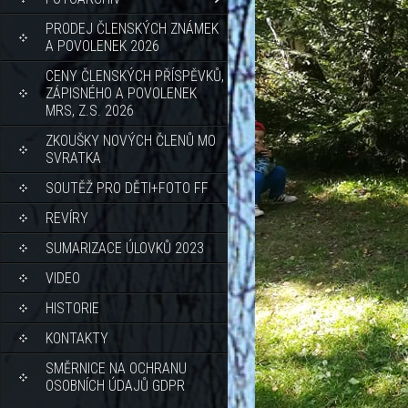
PRODEJ ČLENSKÝCH ZNÁMEK
A POVOLENEK 2026
CENY ČLENSKÝCH PŘÍSPĚVKŮ,
ZÁPISNÉHO A POVOLENEK
MRS, Z.S. 2026
ZKOUŠKY NOVÝCH ČLENŮ MO
SVRATKA
SOUTĚŽ PRO DĚTI+FOTO FF
REVÍRY
SUMARIZACE ÚLOVKŮ 2023
VIDEO
HISTORIE
KONTAKTY
SMĚRNICE NA OCHRANU
OSOBNÍCH ÚDAJŮ GDPR