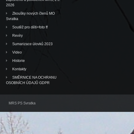
2026
Zkoušky nových členů MO
Svratka
Soutěž pro děti+foto ff
Revíry
Sumarizace úlovků 2023
Video
Historie
Kontakty
SMĚRNICE NA OCHRANU
OSOBNÍCH ÚDAJŮ GDPR
MRS PS Svratka