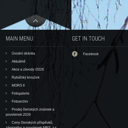
MAIN MENU
GET IN TOUCH
Úvodní stránka
Facebook
Aktuálně
Akce a závody /2026
Rybářský kroužek
MORS II
Fotogalerie
Fotoarchiv
Prodej členských známek a
povolenek 2026
Ceny členských příspěvků,
zápisného a povolenek MRS, z.s.