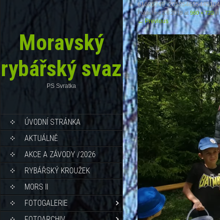
61695749_20585465544510
Published
2.6.2019
at
960 × 720
in
←
Previous
Moravský
rybářský svaz
PS Svratka
ÚVODNÍ STRÁNKA
AKTUÁLNĚ
AKCE A ZÁVODY /2026
RYBÁŘSKÝ KROUŽEK
MORS II
FOTOGALERIE
FOTOARCHIV