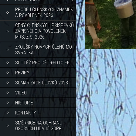
PRODEJ ČLENSKÝCH ZNÁMEK
A POVOLENEK 2026
CENY ČLENSKÝCH PŘÍSPĚVKŮ,
ZÁPISNÉHO A POVOLENEK
MRS, Z.S. 2026
ZKOUŠKY NOVÝCH ČLENŮ MO
SVRATKA
SOUTĚŽ PRO DĚTI+FOTO FF
REVÍRY
SUMARIZACE ÚLOVKŮ 2023
VIDEO
HISTORIE
KONTAKTY
SMĚRNICE NA OCHRANU
OSOBNÍCH ÚDAJŮ GDPR