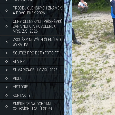
PRODEJ ČLENSKÝCH ZNÁMEK
A POVOLENEK 2026
CENY ČLENSKÝCH PŘÍSPĚVKŮ,
ZÁPISNÉHO A POVOLENEK
MRS, Z.S. 2026
ZKOUŠKY NOVÝCH ČLENŮ MO
SVRATKA
SOUTĚŽ PRO DĚTI+FOTO FF
REVÍRY
SUMARIZACE ÚLOVKŮ 2023
VIDEO
HISTORIE
KONTAKTY
SMĚRNICE NA OCHRANU
OSOBNÍCH ÚDAJŮ GDPR