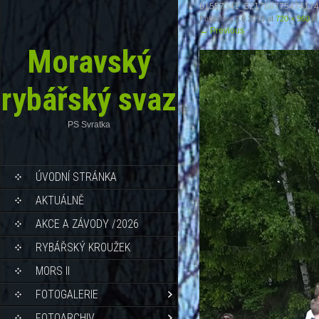
61557341_321768775424174
Published
2.6.2019
at
720 × 960
in
←
Previous
Moravský
rybářský svaz
PS Svratka
ÚVODNÍ STRÁNKA
AKTUÁLNĚ
AKCE A ZÁVODY /2026
RYBÁŘSKÝ KROUŽEK
MORS II
FOTOGALERIE
FOTOARCHIV