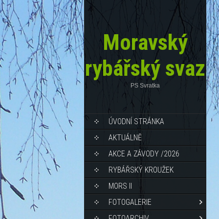
Moravský
rybářský svaz
PS Svratka
ÚVODNÍ STRÁNKA
AKTUÁLNĚ
AKCE A ZÁVODY /2026
RYBÁŘSKÝ KROUŽEK
MORS II
FOTOGALERIE
FOTOARCHIV