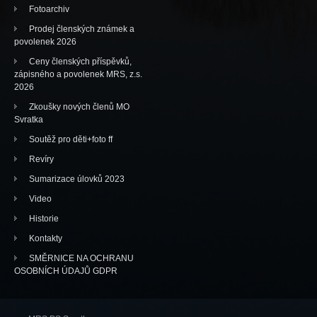
Fotoarchiv
Prodej členských známek a
povolenek 2026
Ceny členských příspěvků,
zápisného a povolenek MRS, z.s.
2026
Zkoušky nových členů MO
Svratka
Soutěž pro děti+foto ff
Revíry
Sumarizace úlovků 2023
Video
Historie
Kontakty
SMĚRNICE NA OCHRANU
OSOBNÍCH ÚDAJŮ GDPR