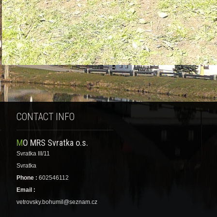
CONTACT INFO
MO MRS Svratka o.s.
Svratka III/11
Svratka
Phone :
602546112
Email :
vetrovsky.bohumil@seznam.cz