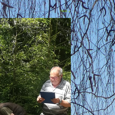
Next
→