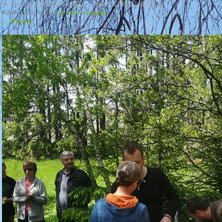
61523625_315084789426416_1481452370645745664_n
Published
2.6.2019
at
720 × 960
in
Aktuálně
←
Previous