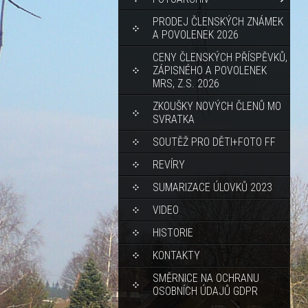
PRODEJ ČLENSKÝCH ZNÁMEK
A POVOLENEK 2026
CENY ČLENSKÝCH PŘÍSPĚVKŮ,
ZÁPISNÉHO A POVOLENEK
MRS, Z.S. 2026
ZKOUŠKY NOVÝCH ČLENŮ MO
SVRATKA
SOUTĚŽ PRO DĚTI+FOTO FF
REVÍRY
SUMARIZACE ÚLOVKŮ 2023
VIDEO
HISTORIE
KONTAKTY
SMĚRNICE NA OCHRANU
OSOBNÍCH ÚDAJŮ GDPR