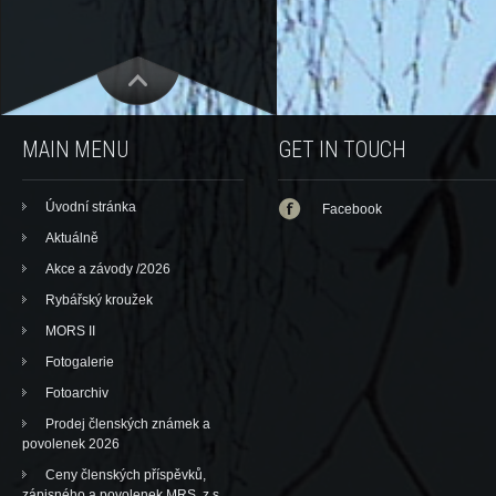
MAIN MENU
GET IN TOUCH
Úvodní stránka
Facebook
Aktuálně
Akce a závody /2026
Rybářský kroužek
MORS II
Fotogalerie
Fotoarchiv
Prodej členských známek a
povolenek 2026
Ceny členských příspěvků,
zápisného a povolenek MRS, z.s.