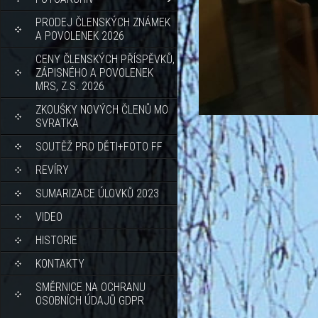
PRODEJ ČLENSKÝCH ZNÁMEK
A POVOLENEK 2026
CENY ČLENSKÝCH PŘÍSPĚVKŮ,
ZÁPISNÉHO A POVOLENEK
MRS, Z.S. 2026
ZKOUŠKY NOVÝCH ČLENŮ MO
SVRATKA
SOUTĚŽ PRO DĚTI+FOTO FF
REVÍRY
SUMARIZACE ÚLOVKŮ 2023
VIDEO
HISTORIE
KONTAKTY
SMĚRNICE NA OCHRANU
OSOBNÍCH ÚDAJŮ GDPR