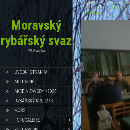
53241732_775137569512456
Published
2.3.2019
at
960 × 720
in
←
Previous
Moravský
rybářský svaz
PS Svratka
ÚVODNÍ STRÁNKA
AKTUÁLNĚ
AKCE A ZÁVODY /2026
RYBÁŘSKÝ KROUŽEK
MORS II
FOTOGALERIE
FOTOARCHIV