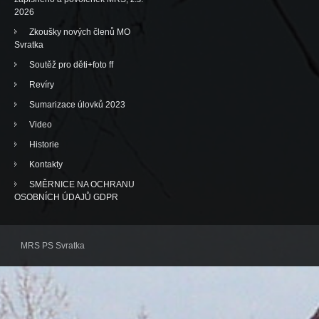
2026
Zkoušky nových členů MO
Svratka
Soutěž pro děti+foto ff
Revíry
Sumarizace úlovků 2023
Video
Historie
Kontakty
SMĚRNICE NA OCHRANU
OSOBNÍCH ÚDAJŮ GDPR
MRS PS Svratka