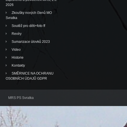
2026
Zkoušky nových členů MO
Svratka
Soutěž pro děti+foto ff
Revíry
Sumarizace úlovků 2023
Video
Historie
Kontakty
SMĚRNICE NA OCHRANU
OSOBNÍCH ÚDAJŮ GDPR
MRS PS Svratka