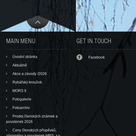
MAIN MENU
GET IN TOUCH
Úvodní stránka
Facebook
Aktuálně
Akce a závody /2026
Rybářský kroužek
MORS II
Fotogalerie
Fotoarchiv
Prodej členských známek a
povolenek 2026
Ceny členských příspěvků,
zápisného a povolenek MRS, z.s.