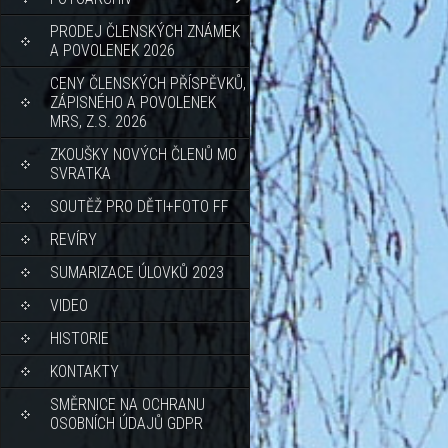
PRODEJ ČLENSKÝCH ZNÁMEK
A POVOLENEK 2026
CENY ČLENSKÝCH PŘÍSPĚVKŮ,
ZÁPISNÉHO A POVOLENEK
MRS, Z.S. 2026
ZKOUŠKY NOVÝCH ČLENŮ MO
SVRATKA
SOUTĚŽ PRO DĚTI+FOTO FF
REVÍRY
SUMARIZACE ÚLOVKŮ 2023
VIDEO
HISTORIE
KONTAKTY
SMĚRNICE NA OCHRANU
OSOBNÍCH ÚDAJŮ GDPR