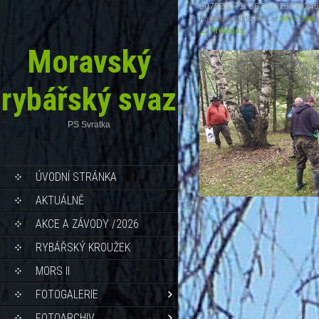
307524071_56703323730246
Published
18.9.2022
at
367 × 206
i
←
Previous
Moravský
rybářský svaz
PS Svratka
ÚVODNÍ STRÁNKA
AKTUÁLNĚ
AKCE A ZÁVODY /2026
RYBÁŘSKÝ KROUŽEK
MORS II
FOTOGALERIE
FOTOARCHIV