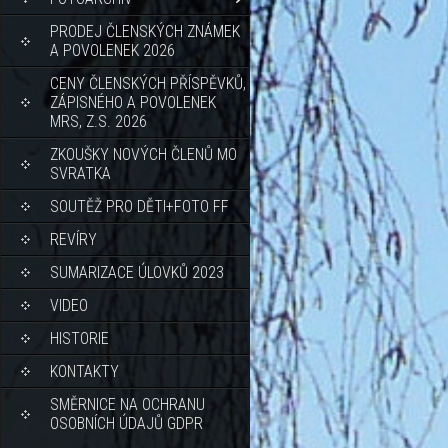
PRODEJ ČLENSKÝCH ZNÁMEK
A POVOLENEK 2026
CENY ČLENSKÝCH PŘÍSPĚVKŮ,
ZÁPISNÉHO A POVOLENEK
MRS, Z.S. 2026
ZKOUŠKY NOVÝCH ČLENŮ MO
SVRATKA
SOUTĚŽ PRO DĚTI+FOTO FF
REVÍRY
SUMARIZACE ÚLOVKŮ 2023
VIDEO
HISTORIE
KONTAKTY
SMĚRNICE NA OCHRANU
OSOBNÍCH ÚDAJŮ GDPR