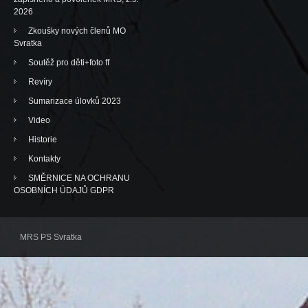
2026
Zkoušky nových členů MO
Svratka
Soutěž pro děti+foto ff
Revíry
Sumarizace úlovků 2023
Video
Historie
Kontakty
SMĚRNICE NA OCHRANU
OSOBNÍCH ÚDAJŮ GDPR
MRS PS Svratka