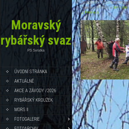
307108830_5724765079924
Published
18.9.2022
at
367 × 206
i
←
Previous
Moravský
rybářský svaz
PS Svratka
ÚVODNÍ STRÁNKA
AKTUÁLNĚ
AKCE A ZÁVODY /2026
RYBÁŘSKÝ KROUŽEK
MORS II
FOTOGALERIE
FOTOARCHIV