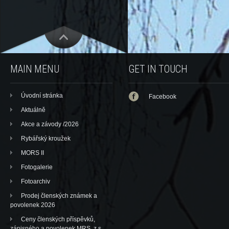
MAIN MENU
GET IN TOUCH
Úvodní stránka
Facebook
Aktuálně
Akce a závody /2026
Rybářský kroužek
MORS II
Fotogalerie
Fotoarchiv
Prodej členských známek a
povolenek 2026
Ceny členských příspěvků,
zápisného a povolenek MRS, z.s.