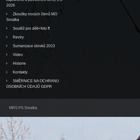
2026
Zkoušky nových členů MO
Svratka
Soutěž pro děti+foto ff
Revíry
Sumarizace úlovků 2023
Video
Historie
Kontakty
SMĚRNICE NA OCHRANU
OSOBNÍCH ÚDAJŮ GDPR
MRS PS Svratka