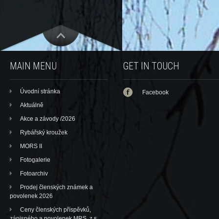
MAIN MENU
GET IN TOUCH
Úvodní stránka
Facebook
Aktuálně
Akce a závody /2026
Rybářský kroužek
MORS II
Fotogalerie
Fotoarchiv
Prodej členských známek a
povolenek 2026
Ceny členských příspěvků,
zápisného a povolenek MRS, z.s.