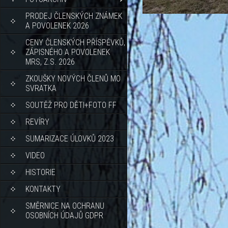
PRODEJ ČLENSKÝCH ZNÁMEK
A POVOLENEK 2026
CENY ČLENSKÝCH PŘÍSPĚVKŮ,
ZÁPISNÉHO A POVOLENEK
MRS, Z.S. 2026
ZKOUŠKY NOVÝCH ČLENŮ MO
SVRATKA
SOUTĚŽ PRO DĚTI+FOTO FF
REVÍRY
SUMARIZACE ÚLOVKŮ 2023
VIDEO
HISTORIE
KONTAKTY
SMĚRNICE NA OCHRANU
OSOBNÍCH ÚDAJŮ GDPR