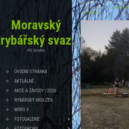
245244471_17876821414181
Published
11.10.2021
at
1400 × 78
←
Previous
Moravský
rybářský svaz
PS Svratka
ÚVODNÍ STRÁNKA
AKTUÁLNĚ
AKCE A ZÁVODY /2026
RYBÁŘSKÝ KROUŽEK
MORS II
FOTOGALERIE
FOTOARCHIV