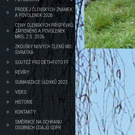
PRODEJ ČLENSKÝCH ZNÁMEK
A POVOLENEK 2026
CENY ČLENSKÝCH PŘÍSPĚVKŮ,
ZÁPISNÉHO A POVOLENEK
MRS, Z.S. 2026
ZKOUŠKY NOVÝCH ČLENŮ MO
SVRATKA
SOUTĚŽ PRO DĚTI+FOTO FF
REVÍRY
SUMARIZACE ÚLOVKŮ 2023
VIDEO
HISTORIE
KONTAKTY
SMĚRNICE NA OCHRANU
OSOBNÍCH ÚDAJŮ GDPR