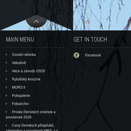
MAIN MENU
GET IN TOUCH
Úvodní stránka
Facebook
Aktuálně
Akce a závody /2026
Rybářský kroužek
MORS II
Fotogalerie
Fotoarchiv
Prodej členských známek a
povolenek 2026
Ceny členských příspěvků,
zápisného a povolenek MRS, z.s.