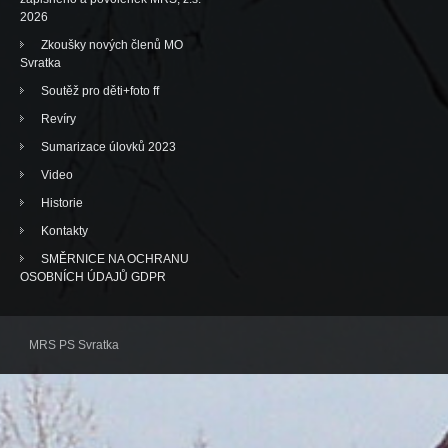
2026
Zkoušky nových členů MO
Svratka
Soutěž pro děti+foto ff
Revíry
Sumarizace úlovků 2023
Video
Historie
Kontakty
SMĚRNICE NA OCHRANU
OSOBNÍCH ÚDAJŮ GDPR
MRS PS Svratka