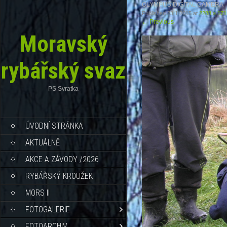
OLYMPUS DIGITAL CAMERA
Published
23.1.2015
at
2288 × 171
←
Previous
Moravský
rybářský svaz
PS Svratka
ÚVODNÍ STRÁNKA
AKTUÁLNĚ
AKCE A ZÁVODY /2026
RYBÁŘSKÝ KROUŽEK
MORS II
FOTOGALERIE
FOTOARCHIV