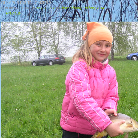
OLYMPUS DIGITAL CAMERA
Published
23.1.2015
at
2288 × 1712
in
Dětské závody Křižánky 2014
←
Previous