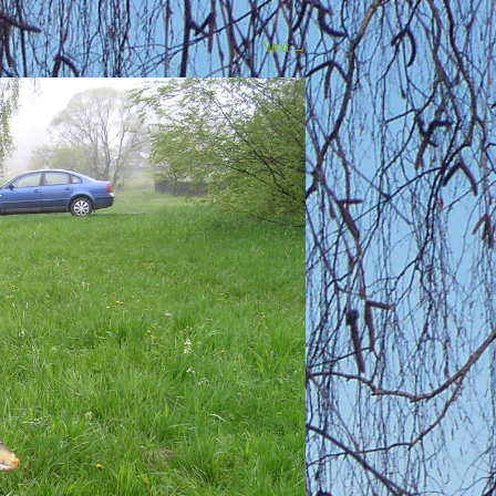
Next
→