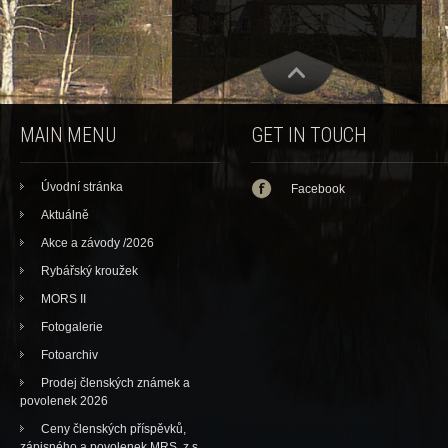
MAIN MENU
GET IN TOUCH
Úvodní stránka
Facebook
Aktuálně
Akce a závody /2026
Rybářský kroužek
MORS II
Fotogalerie
Fotoarchiv
Prodej členských známek a
povolenek 2026
Ceny členských příspěvků,
zápisného a povolenek MRS, z.s.