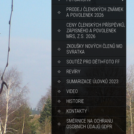
PRODEJ ČLENSKÝCH ZNÁMEK
A POVOLENEK 2026
CENY ČLENSKÝCH PŘÍSPĚVKŮ,
ZÁPISNÉHO A POVOLENEK
MRS, Z.S. 2026
ZKOUŠKY NOVÝCH ČLENŮ MO
SVRATKA
SOUTĚŽ PRO DĚTI+FOTO FF
REVÍRY
SUMARIZACE ÚLOVKŮ 2023
VIDEO
HISTORIE
KONTAKTY
SMĚRNICE NA OCHRANU
OSOBNÍCH ÚDAJŮ GDPR