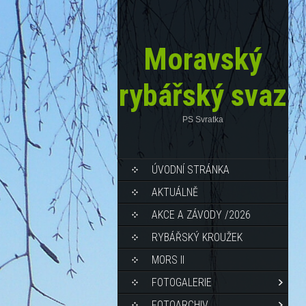
Moravský
rybářský svaz
PS Svratka
ÚVODNÍ STRÁNKA
AKTUÁLNĚ
AKCE A ZÁVODY /2026
RYBÁŘSKÝ KROUŽEK
MORS II
FOTOGALERIE
FOTOARCHIV