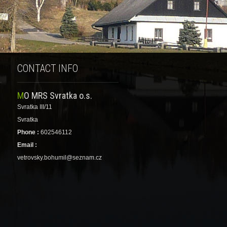
CONTACT INFO
MO MRS Svratka o.s.
Svratka III/11
Svratka
Phone :
602546112
Email :
vetrovsky.bohumil@seznam.cz