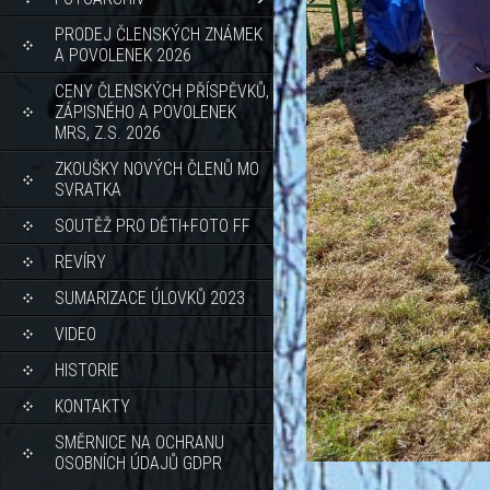
PRODEJ ČLENSKÝCH ZNÁMEK
A POVOLENEK 2026
CENY ČLENSKÝCH PŘÍSPĚVKŮ,
ZÁPISNÉHO A POVOLENEK
MRS, Z.S. 2026
ZKOUŠKY NOVÝCH ČLENŮ MO
SVRATKA
SOUTĚŽ PRO DĚTI+FOTO FF
REVÍRY
SUMARIZACE ÚLOVKŮ 2023
VIDEO
HISTORIE
KONTAKTY
SMĚRNICE NA OCHRANU
OSOBNÍCH ÚDAJŮ GDPR