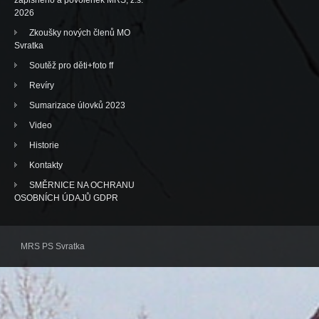
zápisného a povolenek MRS, z.s.
2026
Zkoušky nových členů MO
Svratka
Soutěž pro děti+foto ff
Revíry
Sumarizace úlovků 2023
Video
Historie
Kontakty
SMĚRNICE NA OCHRANU
OSOBNÍCH ÚDAJŮ GDPR
MRS PS Svratka