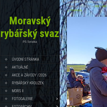
245254467_5955632482630
Published
11.10.2021
at
600 × 800
←
Previous
Moravský
rybářský svaz
PS Svratka
ÚVODNÍ STRÁNKA
AKTUÁLNĚ
AKCE A ZÁVODY /2026
RYBÁŘSKÝ KROUŽEK
MORS II
FOTOGALERIE
FOTOARCHIV