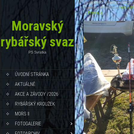
245092990_2046829450720
Published
11.10.2021
at
1400 × 78
←
Previous
Moravský
rybářský svaz
PS Svratka
ÚVODNÍ STRÁNKA
AKTUÁLNĚ
AKCE A ZÁVODY /2026
RYBÁŘSKÝ KROUŽEK
MORS II
FOTOGALERIE
FOTOARCHIV