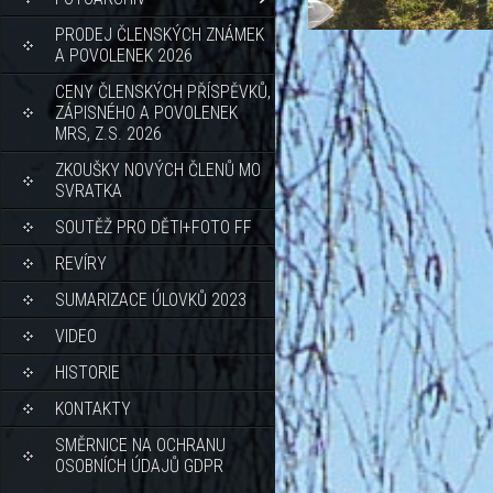
PRODEJ ČLENSKÝCH ZNÁMEK
A POVOLENEK 2026
CENY ČLENSKÝCH PŘÍSPĚVKŮ,
ZÁPISNÉHO A POVOLENEK
MRS, Z.S. 2026
ZKOUŠKY NOVÝCH ČLENŮ MO
SVRATKA
SOUTĚŽ PRO DĚTI+FOTO FF
REVÍRY
SUMARIZACE ÚLOVKŮ 2023
VIDEO
HISTORIE
KONTAKTY
SMĚRNICE NA OCHRANU
OSOBNÍCH ÚDAJŮ GDPR