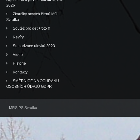
2026
Zkoušky nových členů MO
Svratka
Soutěž pro děti+foto ff
Revíry
Sumarizace úlovků 2023
Video
Historie
Kontakty
SMĚRNICE NA OCHRANU
OSOBNÍCH ÚDAJŮ GDPR
MRS PS Svratka