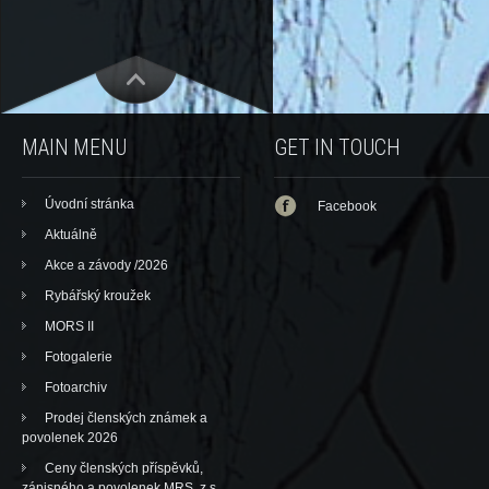
MAIN MENU
GET IN TOUCH
Úvodní stránka
Facebook
Aktuálně
Akce a závody /2026
Rybářský kroužek
MORS II
Fotogalerie
Fotoarchiv
Prodej členských známek a
povolenek 2026
Ceny členských příspěvků,
zápisného a povolenek MRS, z.s.