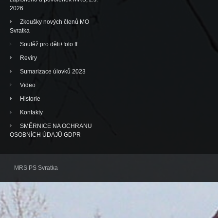
2026
Zkoušky nových členů MO
Svratka
Soutěž pro děti+foto ff
Revíry
Sumarizace úlovků 2023
Video
Historie
Kontakty
SMĚRNICE NA OCHRANU
OSOBNÍCH ÚDAJŮ GDPR
MRS PS Svratka