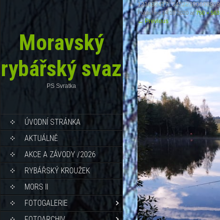
121632417_34522390668969
Published
14.10.2020
at
750 × 563
←
Previous
Moravský
rybářský svaz
PS Svratka
ÚVODNÍ STRÁNKA
AKTUÁLNĚ
AKCE A ZÁVODY /2026
RYBÁŘSKÝ KROUŽEK
MORS II
FOTOGALERIE
FOTOARCHIV