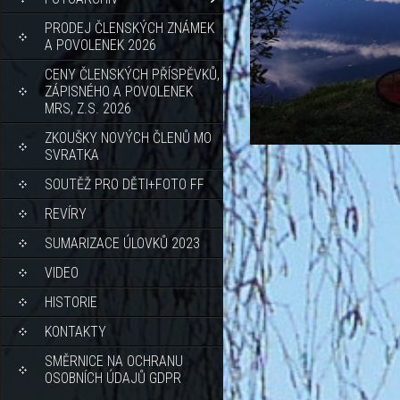
PRODEJ ČLENSKÝCH ZNÁMEK
A POVOLENEK 2026
CENY ČLENSKÝCH PŘÍSPĚVKŮ,
ZÁPISNÉHO A POVOLENEK
MRS, Z.S. 2026
ZKOUŠKY NOVÝCH ČLENŮ MO
SVRATKA
SOUTĚŽ PRO DĚTI+FOTO FF
REVÍRY
SUMARIZACE ÚLOVKŮ 2023
VIDEO
HISTORIE
KONTAKTY
SMĚRNICE NA OCHRANU
OSOBNÍCH ÚDAJŮ GDPR