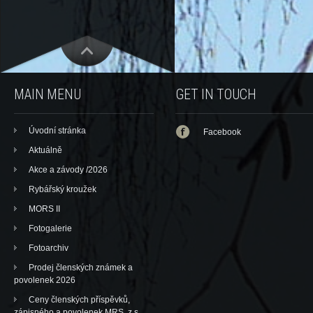
MAIN MENU
GET IN TOUCH
Úvodní stránka
Facebook
Aktuálně
Akce a závody /2026
Rybářský kroužek
MORS II
Fotogalerie
Fotoarchiv
Prodej členských známek a
povolenek 2026
Ceny členských příspěvků,
zápisného a povolenek MRS, z.s.