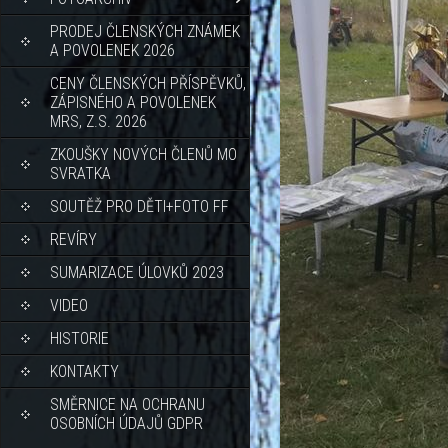
PRODEJ ČLENSKÝCH ZNÁMEK
A POVOLENEK 2026
CENY ČLENSKÝCH PŘÍSPĚVKŮ,
ZÁPISNÉHO A POVOLENEK
MRS, Z.S. 2026
ZKOUŠKY NOVÝCH ČLENŮ MO
SVRATKA
SOUTĚŽ PRO DĚTI+FOTO FF
REVÍRY
SUMARIZACE ÚLOVKŮ 2023
VIDEO
HISTORIE
KONTAKTY
SMĚRNICE NA OCHRANU
OSOBNÍCH ÚDAJŮ GDPR