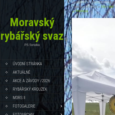
42369609_216403837053437
Published
23.9.2018
at
720 × 960
i
←
Previous
Moravský
rybářský svaz
PS Svratka
ÚVODNÍ STRÁNKA
AKTUÁLNĚ
AKCE A ZÁVODY /2026
RYBÁŘSKÝ KROUŽEK
MORS II
FOTOGALERIE
FOTOARCHIV